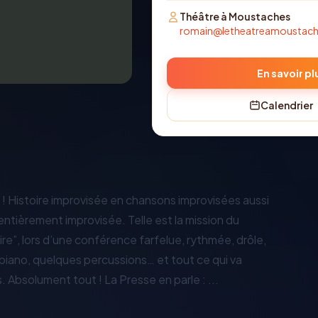
Théâtre à Moustaches
romain@letheatreamoustac
En savoir pl
Calendrier
 ! Histoire improvisée en chansons improvisées aussi
 entièrement improvisée. Telle est la mission du
ire”, lors d’une conférence farfelue, rythmée, drôle,
 piano, quelques percussions… et tout ce qui va
. Absolument tout ! La Presse en parle : ...