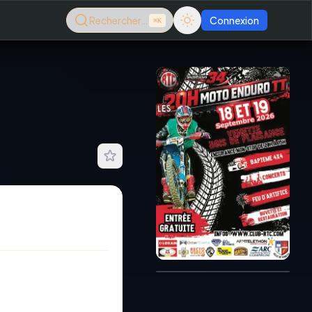
Rechercher…
Connexion
⌘K
Consultez le dernier
magazine en ligne
Août
2026