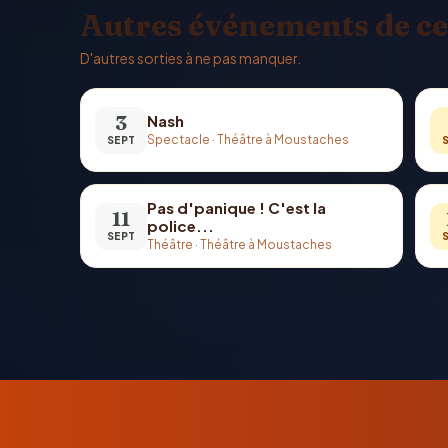
Autres événements de ce
D'autres sorties à ne pas manquer.
3
Nash
Spectacle
·
Théâtre à Moustaches
SEPT
Pas d'panique ! C'est la
11
police...
SEPT
Théâtre
·
Théâtre à Moustaches