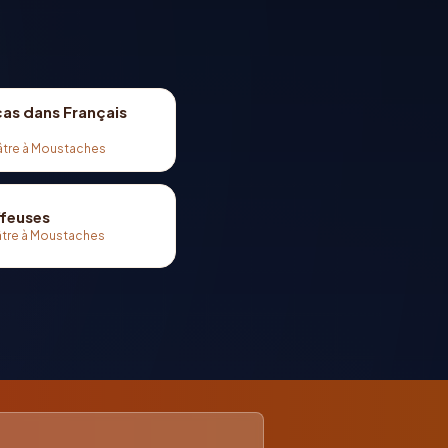
cas dans Français
âtre à Moustaches
ffeuses
tre à Moustaches