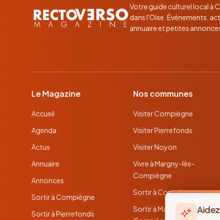
Votre guide culturel local à
dans l'Oise. Événements, act
annuaire et petites annonce
Le Magazine
Nos communes
Accueil
Visiter Compiègne
Agenda
Visiter Pierrefonds
Actus
Visiter Noyon
Annuaire
Vivre à Margny-lès-
Compiègne
Annonces
Sortir à Compiègne
Sortir à Compiègne
Aidez
Sortir à Margny-lès-
Sortir à Pierrefonds