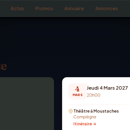
Actus
Promos
Annuaire
Annonces
te
4
Jeudi 4 Mars 2027
20h00
MARS
Théâtre à Moustaches
Compiègne
Itinéraire →