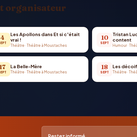
t organisateur
Les Apollons dans Et si c'était
Tristan Lu
4
10
vrai !
content
SEPT
SEPT
Théâtre
·
Théâtre à Moustaches
Humour
·
Thé
17
18
La Belle-Mère
Les décoi
Théâtre
·
Théâtre à Moustaches
Théâtre
·
Théâ
SEPT
SEPT
Restez informé