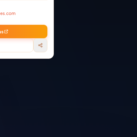
hes.com
us