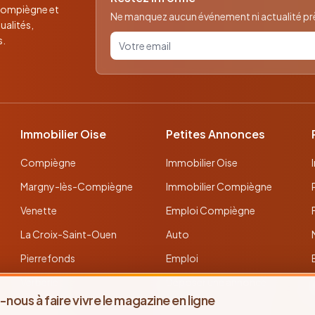
 Compiègne et
Ne manquez aucun événement ni actualité près
ualités,
Votre email pour la newsletter
s.
Immobilier Oise
Petites Annonces
Compiègne
Immobilier Oise
Margny-lès-Compiègne
Immobilier Compiègne
Venette
Emploi Compiègne
La Croix-Saint-Ouen
Auto
Pierrefonds
Emploi
Verberie
Déposer une annonce
-nous à faire vivre le magazine en ligne
Noyon
Toutes les annonces