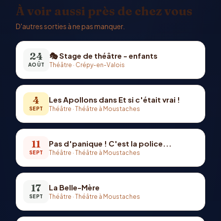
À voir aussi près de chez vous
D'autres sorties à ne pas manquer.
24
🎭 Stage de théâtre - enfants
Théâtre
·
Crépy-en-Valois
AOÛT
4
Les Apollons dans Et si c'était vrai !
Théâtre
·
Théâtre à Moustaches
SEPT
11
Pas d'panique ! C'est la police...
Théâtre
·
Théâtre à Moustaches
SEPT
17
La Belle-Mère
Théâtre
·
Théâtre à Moustaches
SEPT