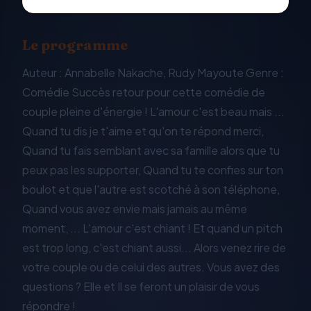
Le programme
Auteur : Annabelle Nakache, Rudy Mayoute Genre :
Comédie Succès retour pour cette comédie de
couple pleine d'énergie ! L'amour c'est beau mais ...
Quand tu dis je t'aime et qu'on te répond merci,
Quand tu fais semblant avec sa famille alors que tu
peux pas les supporter, Quand tu te confies sur ton
boulot et que l'autre est scotché à son téléphone,
Quand vous avez envie mais jamais au même
moment, ... L'amour c'est chiant ! Et quand un pitch
est trop long, c'est chiant aussi... Alors venez rire de
votre couple ou de celui des autres. Vous avez des
questions ? Elle et Il se feront un plaisir de vous
répondre !