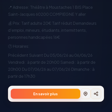
📍 Adresse: Théâtre à Moustaches 1 BIS Place
Saint-Jacques 60200 COMPIEGNE Y aller
💰 Prix: Tarif adulte 20€ Tarif réduit Demandeurs
d'emploi, mineurs, étudiants, intermittents,
personnes handicapées 16€
🕐 Horaires:
Précédent Suivant Du 05/06/26 au 06/06/26
Vendredi : à partir de 20h00 Samedi : à partir de
20h00 Du 07/06/26 au 07/06/26 Dimanche : à
partir de 17h30
En savoir plus