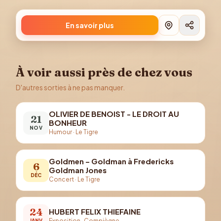
En savoir plus
À voir aussi près de chez vous
D'autres sorties à ne pas manquer.
OLIVIER DE BENOIST - LE DROIT AU
21
BONHEUR
NOV
Humour
·
Le Tigre
Goldmen – Goldman à Fredericks
6
Goldman Jones
DÉC
Concert
·
Le Tigre
24
HUBERT FELIX THIEFAINE
Exposition
·
Compiègne
JANV