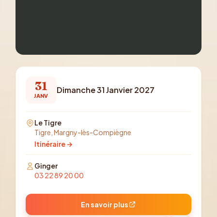
31
Dimanche 31 Janvier 2027
JANV
Le Tigre
Tigre, Margny-lès-Compiègne
Itinéraire →
Ginger
03 22 89 20 00
En savoir plus