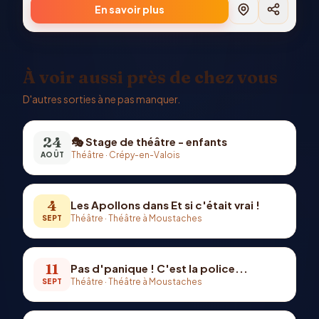
En savoir plus
À voir aussi près de chez vous
D'autres sorties à ne pas manquer.
24
🎭 Stage de théâtre - enfants
Théâtre
·
Crépy-en-Valois
AOÛT
4
Les Apollons dans Et si c'était vrai !
Théâtre
·
Théâtre à Moustaches
SEPT
11
Pas d'panique ! C'est la police...
Théâtre
·
Théâtre à Moustaches
SEPT