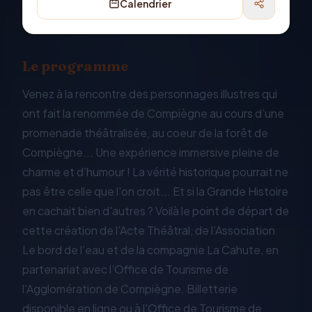
Calendrier
Le programme
Venez à la rencontre des personnages illustres qui
ont fait la renommée de Compiègne au cours d’une
promenade théâtralisée, au coeur de la forêt de
Compiègne... Une expérience immersive pleine de
charme et d’humour ! La vérité historique pourrait ne
pas être celle que l'on croit... Et si la Grande Histoire
en cachait bien d'autres ? Voilà le point de départ de
cette création de l’Acte Théâtral, de l’Association
Le bord de l’eau et de la compagnie La Cahute, en
partenariat avec l’Office de Tourisme de
l'Agglomération de Compiègne. Billetterie
disponible en ligne ou à l'Office de Tourisme de