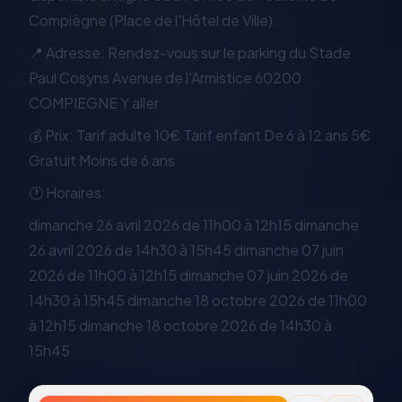
Compiègne (Place de l'Hôtel de Ville).
📍 Adresse: Rendez-vous sur le parking du Stade
Paul Cosyns Avenue de l'Armistice 60200
COMPIEGNE Y aller
💰 Prix: Tarif adulte 10€ Tarif enfant De 6 à 12 ans 5€
Gratuit Moins de 6 ans
🕐 Horaires:
dimanche 26 avril 2026 de 11h00 à 12h15 dimanche
26 avril 2026 de 14h30 à 15h45 dimanche 07 juin
2026 de 11h00 à 12h15 dimanche 07 juin 2026 de
14h30 à 15h45 dimanche 18 octobre 2026 de 11h00
à 12h15 dimanche 18 octobre 2026 de 14h30 à
15h45