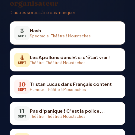
organisateur
D'autres sorties à ne pas manquer.
3
Nash
Spectacle
·
Théâtre à Moustaches
SEPT
4
Les Apollons dans Et si c'était vrai !
Théâtre
·
Théâtre à Moustaches
SEPT
10
Tristan Lucas dans Français content
Humour
·
Théâtre à Moustaches
SEPT
11
Pas d'panique ! C'est la police...
Théâtre
·
Théâtre à Moustaches
SEPT