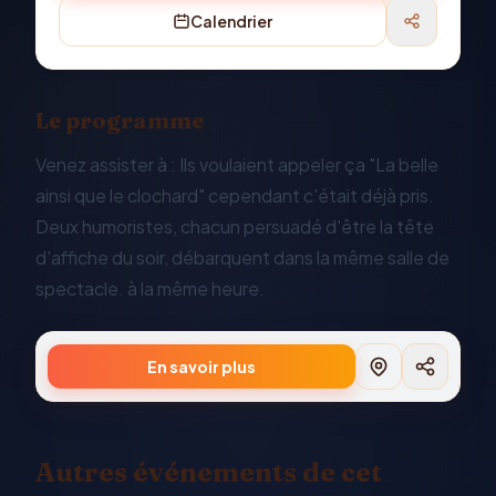
Calendrier
Le programme
Venez assister à : Ils voulaient appeler ça "La belle
ainsi que le clochard" cependant c'était déjà pris.
Deux humoristes, chacun persuadé d'être la tête
d'affiche du soir, débarquent dans la même salle de
spectacle. à la même heure.
En savoir plus
Autres événements de cet