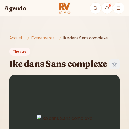
Aller au contenu principal
Agenda
Accueil
/
Événements
/
Ike dans Sans complexe
Théâtre
Ike dans Sans complexe