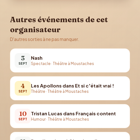
Autres événements de cet
organisateur
D'autres sorties à ne pas manquer.
3
Nash
Spectacle
·
Théâtre à Moustaches
SEPT
4
Les Apollons dans Et si c'était vrai !
Théâtre
·
Théâtre à Moustaches
SEPT
10
Tristan Lucas dans Français content
Humour
·
Théâtre à Moustaches
SEPT