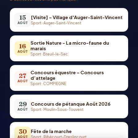
15
[Visite] – Village d'Auger-Saint-Vincent
Sport
·
Auger-Saint-Vincent
AOÛT
Sortie Nature - La micro-faune du
16
marais
AOÛT
Sport
·
Breuil-le-Sec
Concours équestre – Concours
27
d’attelage
AOÛT
Sport
·
COMPIEGNE
29
Concours de pétanque Août 2026
Sport
·
Moulin-Sous-Touvent
AOÛT
30
Fête de la marche
Sport
·
Ribécourt-Dreslincourt
AOÛT