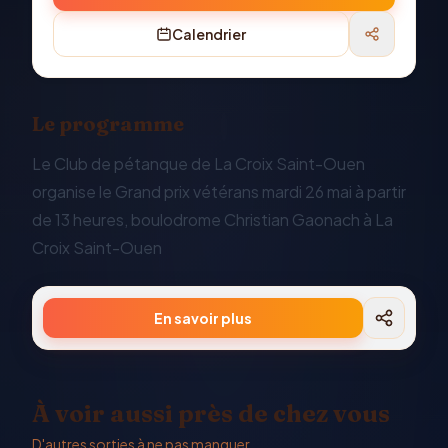
Calendrier
Le programme
Le Club de pétanque de La Croix Saint-Ouen
organise le Grand prix vétérans mardi 26 mai à partir
de 13 heures, boulodrome Christian Gaonach à La
Croix Saint-Ouen
En savoir plus
À voir aussi près de chez vous
D'autres sorties à ne pas manquer.