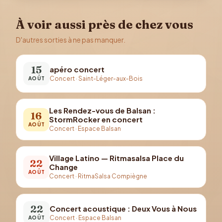
À voir aussi près de chez vous
D'autres sorties à ne pas manquer.
15
apéro concert
Concert
·
Saint-Léger-aux-Bois
AOÛT
Les Rendez-vous de Balsan :
16
StormRocker en concert
AOÛT
Concert
·
Espace Balsan
Village Latino — Ritmasalsa Place du
22
Change
AOÛT
Concert
·
RitmaSalsa Compiègne
22
Concert acoustique : Deux Vous à Nous
Concert
·
Espace Balsan
AOÛT