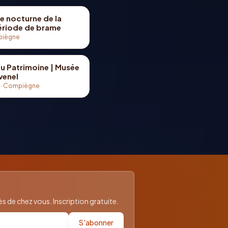
e nocturne de la
période de brame
iègne
u Patrimoine | Musée
venel
·
Compiègne
 de chez vous. Inscription gratuite.
S'abonner