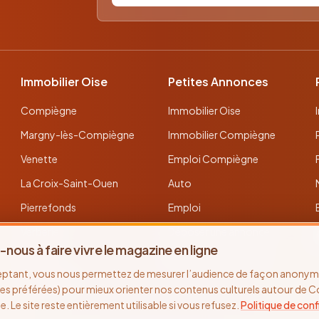
Immobilier Oise
Petites Annonces
Compiègne
Immobilier Oise
Margny-lès-Compiègne
Immobilier Compiègne
Venette
Emploi Compiègne
La Croix-Saint-Ouen
Auto
Pierrefonds
Emploi
Verberie
Déposer une annonce
-nous à faire vivre le magazine en ligne
Noyon
Toutes les annonces
eptant, vous nous permettez de mesurer l’audience de façon anonyme
Thourotte
es préférées) pour mieux orienter nos contenus culturels autour de 
se. Le site reste entièrement utilisable si vous refusez.
Politique de conf