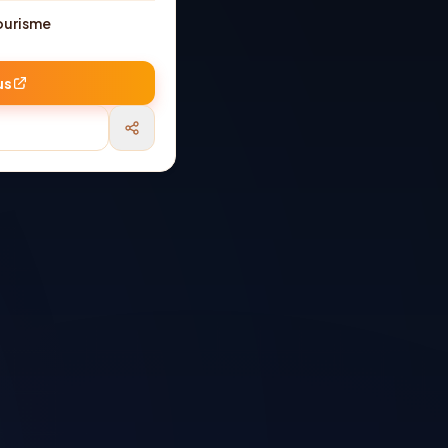
ourisme
us