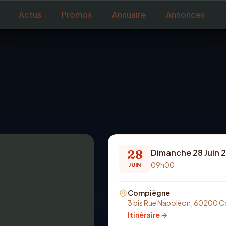
Actus
Promos
Annuaire
Annonces
28
Dimanche 28 Juin 
09h00
JUIN
Compiègne
3 bis Rue Napoléon, 60200 
Itinéraire →