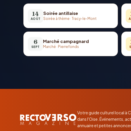
14
Soirée antillaise
Soirée à thème
·
Tracy-le-Mont
AOÛT
A
6
Marché campagnard
Marché
·
Pierrefonds
SEPT
Votre guide culturel local à
dans l'Oise. Événements, act
annuaire et petites annonce