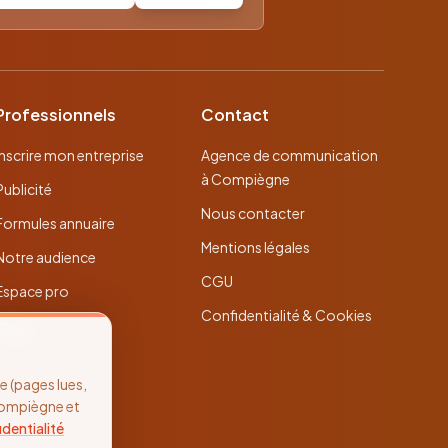
Professionnels
Contact
Inscrire mon entreprise
Agence de communication
à Compiègne
Publicité
Nous contacter
Formules annuaire
Mentions légales
Notre audience
CGU
Espace pro
Confidentialité & Cookies
 (pages lues,
Compiègne et
identialité