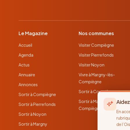
Le Magazine
Nos communes
Accueil
Visiter Compiègne
Agenda
Visiter Pierrefonds
Actus
Visiter Noyon
Annuaire
Vivre à Margny-lès-
Compiègne
Annonces
Sortir à Compiègne
Sortir à Compiègne
Aidez
Sortir à Margny-lès-
Sortir à Pierrefonds
Compiègne
En acc
Sortir à Noyon
rubriqu
Sortir à Margny
de l’Oi