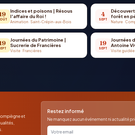
Indices et poisons | Résous
Découvert
19
4
l'affaire du Roi !
forêt en 
OÛT
SEPT
Animation
·
Saint-Crépin-aux-Bois
Nature
·
Comp
Journées du Patrimoine |
Journées d
19
19
Sucrerie de Francières
Antoine Vi
SEPT
SEPT
Visite
·
Francières
Visite guidée
Restez informé
 Compiègne et
Ne manquez aucun événement ni actualité près
ualités,
Votre email pour la newsletter
s.