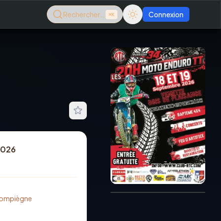
Rechercher…
Connexion
⌘K
2026
Consultez le dernier
magazine en ligne
Août
2026
Compiègne