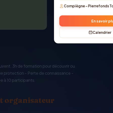
Compiègne - Pierrefonds T
En savoir pl
Calendrier
sauvent. 3h de formation pour découvrir ou
que protection - Perte de connaissance -
e à 10 participants.
t organisateur