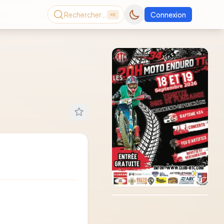
Rechercher…
Connexion
⌘K
Consultez le dernier
magazine en ligne
Août
2026