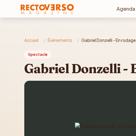
Aller au contenu principal
Agenda
Accueil
/
Événements
/
Gabriel Donzelli - En rodage
Spectacle
Gabriel Donzelli -