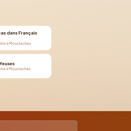
cas dans Français
âtre à Moustaches
ffeuses
tre à Moustaches