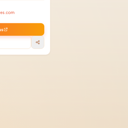
hes.com
us