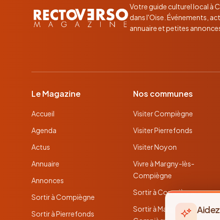
Votre guide culturel local à
dans l'Oise. Événements, act
annuaire et petites annonce
Le Magazine
Nos communes
Accueil
Visiter Compiègne
Agenda
Visiter Pierrefonds
Actus
Visiter Noyon
Annuaire
Vivre à Margny-lès-
Compiègne
Annonces
Sortir à Compiègne
Sortir à Compiègne
Aidez
Sortir à Margny-lès-
Sortir à Pierrefonds