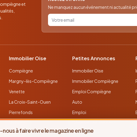
 Compiègne et
Ne manquez aucun événement ni actualité près
ualités,
Votre email pour la newsletter
s.
Immobilier Oise
Petites Annonces
Compiègne
Immobilier Oise
Margny-lès-Compiègne
Immobilier Compiègne
Venette
Emploi Compiègne
La Croix-Saint-Ouen
Auto
Pierrefonds
Emploi
Verberie
Déposer une annonce
-nous à faire vivre le magazine en ligne
Noyon
Toutes les annonces