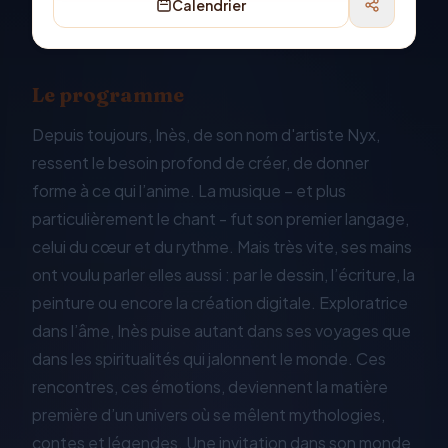
Calendrier
Le programme
Depuis toujours, Inès, de son nom d'artiste Nyx,
ressent le besoin profond de créer, de donner
forme à ce qui l’anime. La musique – et plus
particulièrement le chant - fut son premier langage,
celui du cœur et du rythme. Mais très vite, ses mains
ont voulu parler elles aussi : par le dessin, l’écriture, la
peinture ou encore la création digitale. Exploratrice
dans l’âme, Inès puise autant dans ses voyages que
dans les spiritualités qui jalonnent le monde. Ces
rencontres, ces émotions, deviennent la matière
première d’un univers où se mêlent mythologies,
contes et légendes. Une invitation dans son monde