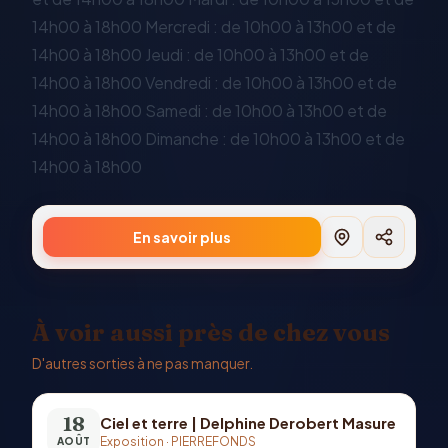
14h00 à 18h00 Mercredi : de 10h00 à 13h00 et de
14h00 à 18h00 Jeudi : de 10h00 à 13h00 et de
14h00 à 18h00 Vendredi : de 10h00 à 13h00 et de
14h00 à 18h00 Samedi : de 10h00 à 13h00 et de
14h00 à 18h00 Dimanche : de 10h00 à 13h00 et de
14h00 à 18h00
En savoir plus
À voir aussi près de chez vous
D'autres sorties à ne pas manquer.
18
Ciel et terre | Delphine Derobert Masure
Exposition
·
PIERREFONDS
AOÛT