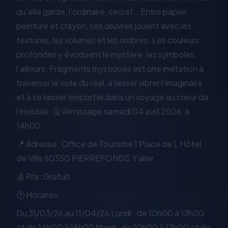
qu’elle garde, l’ordinaire, secret… Entre papier,
peinture et crayon, ses œuvres jouent avec les
textures, les volumes et les ombres. Les couleurs
profondes y évoquent le mystère, les symboles,
l’ailleurs. Fragments mystiques est une invitation à
traverser le voile du réel, à laisser vibrer l’imaginaire
et à se laisser emporter dans un voyage au cœur de
l’invisible. 🗓️ Vernissage samedi 04 avril 2026, à
14h00.
📍 Adresse: Office de Tourisme 1 Place de L Hôtel
de Ville 60350 PIERREFONDS Y aller
💰 Prix: Gratuit
🕐 Horaires:
Du 31/03/26 au 11/04/26 Lundi : de 10h00 à 13h00
et de 14h00 à 18h00 Mardi : de 10h00 à 13h00 et de