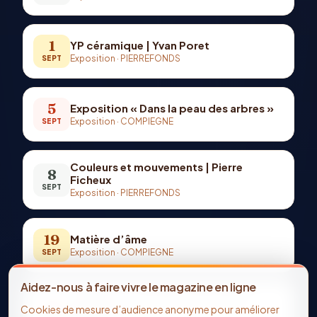
1
YP céramique | Yvan Poret
Exposition
·
PIERREFONDS
SEPT
5
Exposition « Dans la peau des arbres »
Exposition
·
COMPIEGNE
SEPT
Couleurs et mouvements | Pierre
8
Ficheux
SEPT
Exposition
·
PIERREFONDS
19
Matière d’âme
Exposition
·
COMPIEGNE
SEPT
Aidez-nous à faire vivre le magazine en ligne
Couleurs et fantaisies | Véronique
22
Cookies de mesure d’audience anonyme pour améliorer
Mismetti