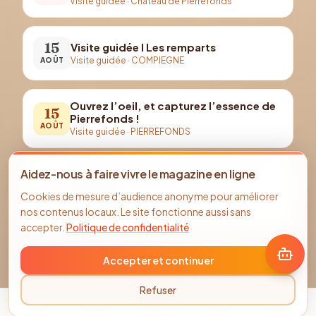
Visite guidée
·
Château de Pierrefonds
15
Visite guidée I Les remparts
Visite guidée
·
COMPIEGNE
AOÛT
Ouvrez l’oeil, et capturez l’essence de
15
Pierrefonds !
AOÛT
Visite guidée
·
PIERREFONDS
Aidez-nous à faire vivre le magazine en ligne
Visite de l'abbatiale de Saint-Martin-
16
aux-Bois
Cookies de mesure d’audience anonyme pour améliorer
Visite guidée
·
Église abbatiale de Saint-Martin-
AOÛT
nos contenus locaux. Le site fonctionne aussi sans
aux-Bois (Oise)
accepter.
Politique de confidentialité
Accepter et continuer
Refuser