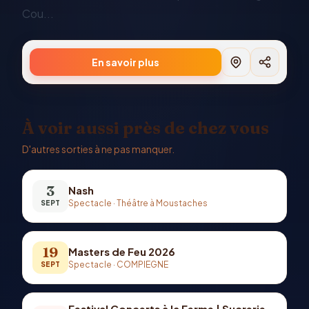
Cou...
En savoir plus
À voir aussi près de chez vous
D'autres sorties à ne pas manquer.
3
Nash
Spectacle
·
Théâtre à Moustaches
SEPT
19
Masters de Feu 2026
Spectacle
·
COMPIEGNE
SEPT
Festival Concerts à la Ferme | Sucrerie