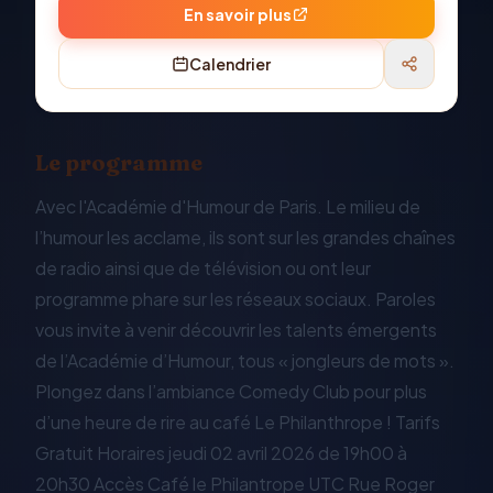
En savoir plus
Calendrier
Le programme
Avec l'Académie d'Humour de Paris. Le milieu de
l’humour les acclame, ils sont sur les grandes chaînes
de radio ainsi que de télévision ou ont leur
programme phare sur les réseaux sociaux. Paroles
vous invite à venir découvrir les talents émergents
de l’Académie d’Humour, tous « jongleurs de mots ».
Plongez dans l’ambiance Comedy Club pour plus
d’une heure de rire au café Le Philanthrope ! Tarifs
Gratuit Horaires jeudi 02 avril 2026 de 19h00 à
20h30 Accès Café le Philantrope UTC Rue Roger