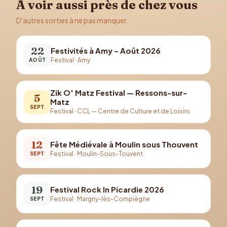
À voir aussi près de chez vous
D'autres sorties à ne pas manquer.
22
Festivités à Amy – Août 2026
Festival
·
Amy
AOÛT
Zik O' Matz Festival — Ressons-sur-
5
Matz
SEPT
Festival
·
CCL — Centre de Culture et de Loisirs
12
Fête Médiévale à Moulin sous Thouvent
Festival
·
Moulin-Sous-Touvent
SEPT
19
Festival Rock In Picardie 2026
Festival
·
Margny-lès-Compiègne
SEPT