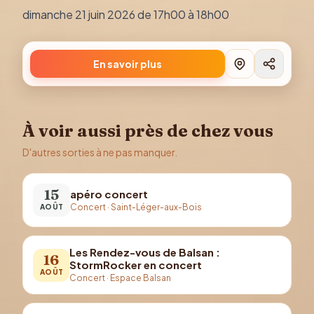
dimanche 21 juin 2026 de 17h00 à 18h00
En savoir plus
À voir aussi près de chez vous
D'autres sorties à ne pas manquer.
15
apéro concert
Concert
·
Saint-Léger-aux-Bois
AOÛT
Les Rendez-vous de Balsan :
16
StormRocker en concert
AOÛT
Concert
·
Espace Balsan