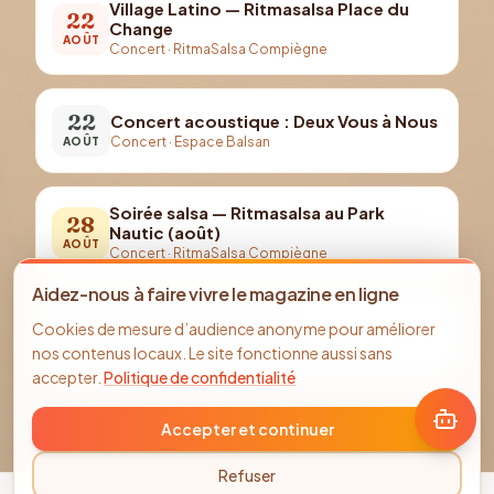
Village Latino — Ritmasalsa Place du
22
Change
AOÛT
Concert
·
RitmaSalsa Compiègne
22
Concert acoustique : Deux Vous à Nous
Concert
·
Espace Balsan
AOÛT
Soirée salsa — Ritmasalsa au Park
28
Nautic (août)
AOÛT
Concert
·
RitmaSalsa Compiègne
Aidez-nous à faire vivre le magazine en ligne
29
La fête des cochons 🐖
Cookies de mesure d’audience anonyme pour améliorer
Concert
·
Crépy-en-Valois
AOÛT
nos contenus locaux. Le site fonctionne aussi sans
accepter.
Politique de confidentialité
Accepter et continuer
Refuser