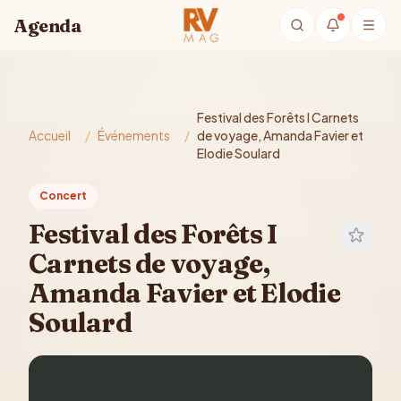
Aller au contenu principal
Agenda
Festival des Forêts I Carnets
Accueil
/
Événements
/
de voyage, Amanda Favier et
Elodie Soulard
Concert
Festival des Forêts I
Carnets de voyage,
Amanda Favier et Elodie
Soulard