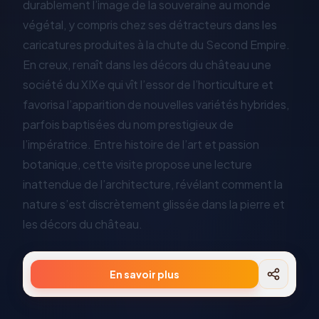
durablement l’image de la souveraine au monde
végétal, y compris chez ses détracteurs dans les
caricatures produites à la chute du Second Empire.
En creux, renaît dans les décors du château une
société du XIXe qui vît l’essor de l’horticulture et
favorisa l’apparition de nouvelles variétés hybrides,
parfois baptisées du nom prestigieux de
l’impératrice. Entre histoire de l’art et passion
botanique, cette visite propose une lecture
inattendue de l’architecture, révélant comment la
nature s’est discrètement glissée dans la pierre et
les décors du château.
En savoir plus