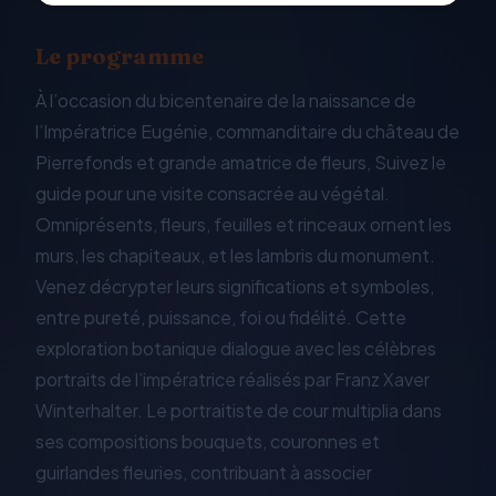
Le programme
À l’occasion du bicentenaire de la naissance de
l’Impératrice Eugénie, commanditaire du château de
Pierrefonds et grande amatrice de fleurs, Suivez le
guide pour une visite consacrée au végétal.
Omniprésents, fleurs, feuilles et rinceaux ornent les
murs, les chapiteaux, et les lambris du monument.
Venez décrypter leurs significations et symboles,
entre pureté, puissance, foi ou fidélité. Cette
exploration botanique dialogue avec les célèbres
portraits de l’impératrice réalisés par Franz Xaver
Winterhalter. Le portraitiste de cour multiplia dans
ses compositions bouquets, couronnes et
guirlandes fleuries, contribuant à associer