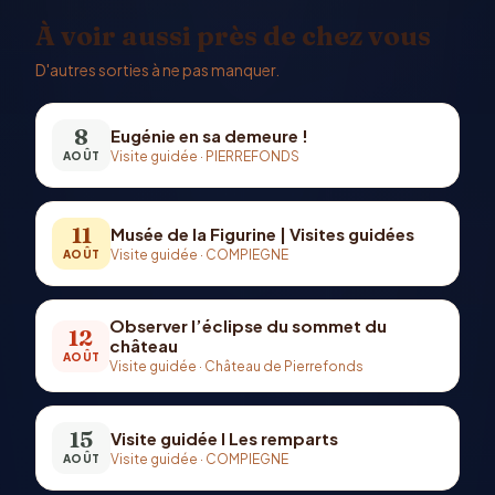
À voir aussi près de chez vous
D'autres sorties à ne pas manquer.
8
Eugénie en sa demeure !
Visite guidée
·
PIERREFONDS
AOÛT
11
Musée de la Figurine | Visites guidées
Visite guidée
·
COMPIEGNE
AOÛT
Observer l’éclipse du sommet du
12
château
AOÛT
Visite guidée
·
Château de Pierrefonds
15
Visite guidée I Les remparts
Visite guidée
·
COMPIEGNE
AOÛT