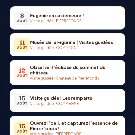
8
Eugénie en sa demeure !
Visite guidée
·
PIERREFONDS
AOÛT
11
Musée de la Figurine | Visites guidées
Visite guidée
·
COMPIEGNE
AOÛT
Observer l’éclipse du sommet du
12
château
AOÛT
Visite guidée
·
Château de Pierrefonds
15
Visite guidée I Les remparts
Visite guidée
·
COMPIEGNE
AOÛT
Ouvrez l’oeil, et capturez l’essence de
15
Pierrefonds !
AOÛT
Visite guidée
·
PIERREFONDS