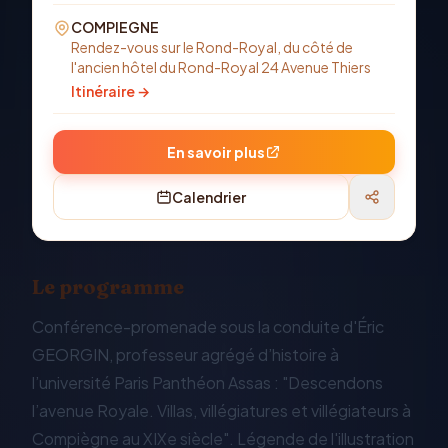
COMPIEGNE
Rendez-vous sur le Rond-Royal, du côté de
l'ancien hôtel du Rond-Royal 24 Avenue Thiers
Itinéraire →
En savoir plus
Calendrier
Le programme
Conférence-promenade sous la conduite d'Éric
GEORGIN, professeur agrégé d’histoire à
l’université Paris Panthéon Assas : "Descendons
l’avenue Royale. Villas, villégiatures et villégiateurs à
Compiègne au XIXe siècle". Légende de l'illustration