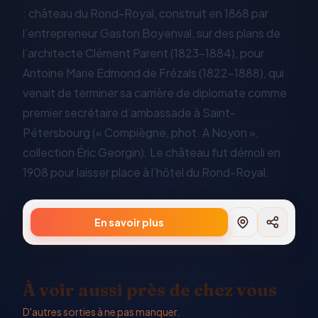
: château du Rond-Royal, construit en 1868 par
l’entrepreneur Gaston Boyenval, sur des plans de
l’architecte Clément Parent (1823-1884), pour
Antoine Marie Edmond de Frézals (1822-1888), qui
venait de terminer sa carrière de diplomate comme
premier secrétaire d’ambassade à Saint-
Pétersbourg (« Compiègne, phot. A Noyon »,
collection Éric Georgin). Le château fut démoli en
1908 pour laisser place à l’hôtel du Rond-Royal.
En savoir plus
À voir aussi près de chez vous
D'autres sorties à ne pas manquer.