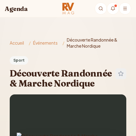
Aller au contenu principal
Agenda
Découverte Randonnée &
Accueil
/
Événements
/
Marche Nordique
Sport
Découverte Randonnée
& Marche Nordique