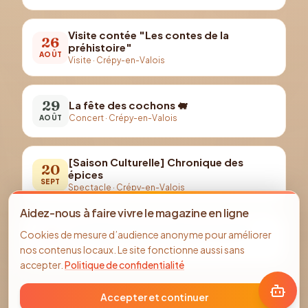
Visite contée "Les contes de la
26
préhistoire"
AOÛT
Visite
·
Crépy-en-Valois
29
La fête des cochons 🐖
Concert
·
Crépy-en-Valois
AOÛT
[Saison Culturelle] Chronique des
20
épices
SEPT
Spectacle
·
Crépy-en-Valois
Aidez-nous à faire vivre le magazine en ligne
25
[Conférence] les Jeudis du musée 🏹
Cookies de mesure d’audience anonyme pour améliorer
Conférence
·
Crépy-en-Valois
SEPT
nos contenus locaux. Le site fonctionne aussi sans
accepter.
Politique de confidentialité
Accepter et continuer