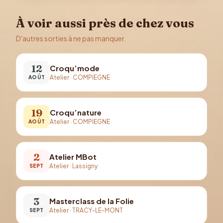
À voir aussi près de chez vous
D'autres sorties à ne pas manquer.
12
Croqu’mode
Atelier
·
COMPIEGNE
AOÛT
19
Croqu’nature
Atelier
·
COMPIEGNE
AOÛT
2
Atelier MBot
Atelier
·
Lassigny
SEPT
3
Masterclass de la Folie
Atelier
·
TRACY-LE-MONT
SEPT