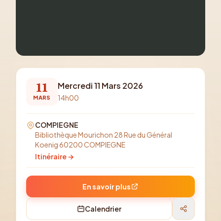
11
Mercredi 11 Mars 2026
14h00
MARS
COMPIEGNE
Bibliothèque Mourichon 28 Rue du Général
Koenig 60200 COMPIEGNE
Itinéraire →
En savoir plus
Calendrier