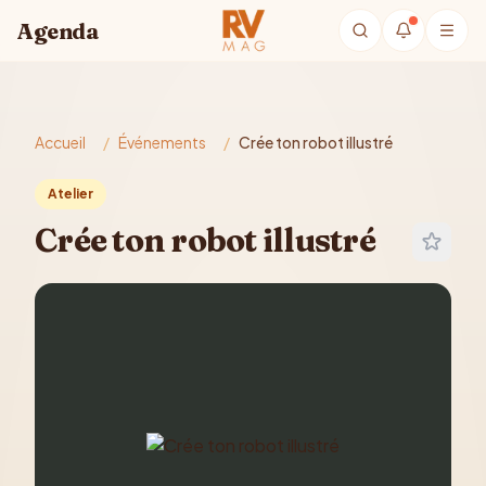
Aller au contenu principal
Agenda
Accueil
/
Événements
/
Crée ton robot illustré
Atelier
Crée ton robot illustré