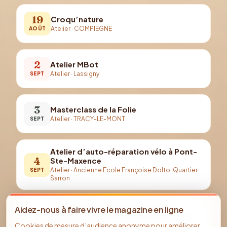
19
Croqu’nature
Atelier
·
COMPIEGNE
AOÛT
2
Atelier MBot
Atelier
·
Lassigny
SEPT
3
Masterclass de la Folie
Atelier
·
TRACY-LE-MONT
SEPT
Atelier d’auto-réparation vélo à Pont-
4
Ste-Maxence
Atelier
·
Ancienne Ecole Françoise Dolto, Quartier
SEPT
Sarron
ANNULÉ EXCEPTIONNELLEMENT -
Aidez-nous à faire vivre le magazine en ligne
5
Atelier d’auto-réparation vélo à Pont-
Cookies de mesure d’audience anonyme pour améliorer
Ste-Maxence
SEPT