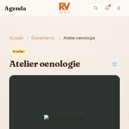
Aller au contenu principal
Agenda
Accueil
/
Événements
/
Atelier oenologie
Atelier
Atelier oenologie