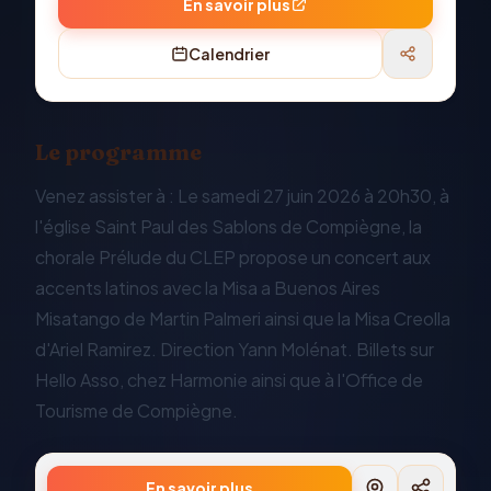
En savoir plus
Calendrier
Le programme
Venez assister à : Le samedi 27 juin 2026 à 20h30, à
l'église Saint Paul des Sablons de Compiègne, la
chorale Prélude du CLEP propose un concert aux
accents latinos avec la Misa a Buenos Aires
Misatango de Martin Palmeri ainsi que la Misa Creolla
d'Ariel Ramirez. Direction Yann Molénat. Billets sur
Hello Asso, chez Harmonie ainsi que à l'Office de
Tourisme de Compiègne.
En savoir plus