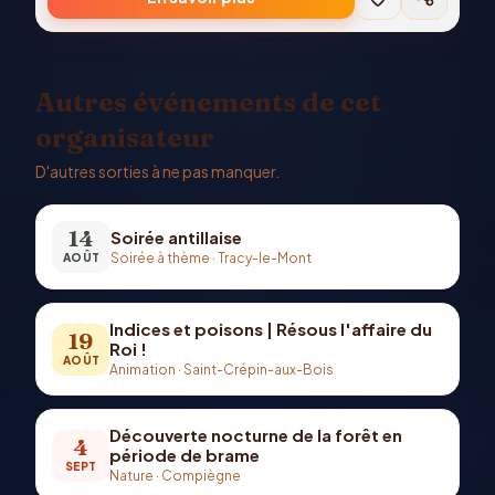
Autres événements de cet
organisateur
D'autres sorties à ne pas manquer.
14
Soirée antillaise
Soirée à thème
·
Tracy-le-Mont
AOÛT
Indices et poisons | Résous l'affaire du
19
Roi !
AOÛT
Animation
·
Saint-Crépin-aux-Bois
Découverte nocturne de la forêt en
4
période de brame
SEPT
Nature
·
Compiègne