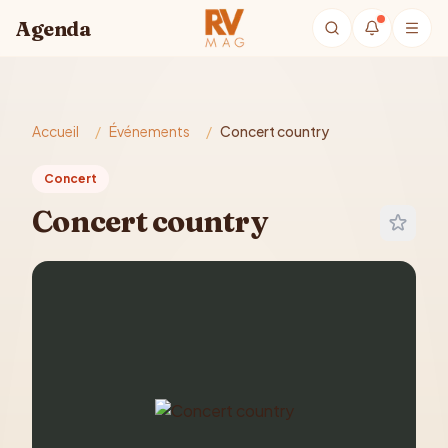
Aller au contenu principal
Agenda
Accueil
/
Événements
/
Concert country
Concert
Concert country