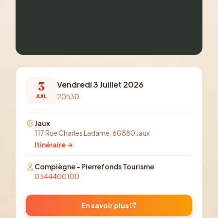
3
Vendredi 3 Juillet 2026
20h30
JUIL
Jaux
117 Rue Charles Ladame, 60880 Jaux
Itinéraire →
Compiègne - Pierrefonds Tourisme
0344400100
En savoir plus