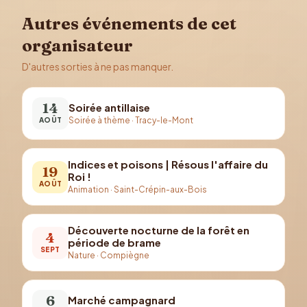
Autres événements de cet
organisateur
D'autres sorties à ne pas manquer.
14
Soirée antillaise
Soirée à thème
·
Tracy-le-Mont
AOÛT
Indices et poisons | Résous l'affaire du
19
Roi !
AOÛT
Animation
·
Saint-Crépin-aux-Bois
Découverte nocturne de la forêt en
4
période de brame
SEPT
Nature
·
Compiègne
6
Marché campagnard