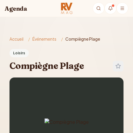
Aller au contenu principal
Agenda
Accueil
/
Événements
/
Compiègne Plage
Loisirs
Compiègne Plage