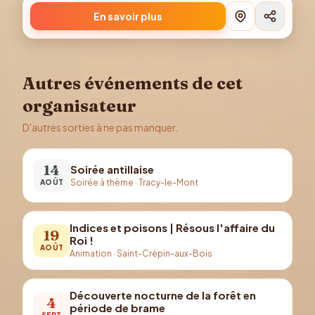
En savoir plus
Autres événements de cet
organisateur
D'autres sorties à ne pas manquer.
14
Soirée antillaise
Soirée à thème
·
Tracy-le-Mont
AOÛT
Indices et poisons | Résous l'affaire du
19
Roi !
AOÛT
Animation
·
Saint-Crépin-aux-Bois
Découverte nocturne de la forêt en
4
période de brame
SEPT