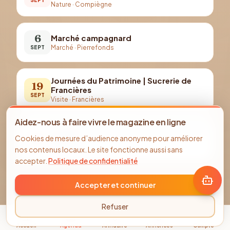
Nature
·
Compiègne
6
Marché campagnard
Marché
·
Pierrefonds
SEPT
Journées du Patrimoine | Sucrerie de
19
Francières
SEPT
Visite
·
Francières
Aidez-nous à faire vivre le magazine en ligne
Journées du Patrimoine | Musée Antoine
19
Cookies de mesure d’audience anonyme pour améliorer
Vivenel
SEPT
nos contenus locaux. Le site fonctionne aussi sans
Visite guidée
·
Compiègne
accepter.
Politique de confidentialité
Accepter et continuer
Refuser
Accueil
Agenda
Annuaire
Annonces
Compte