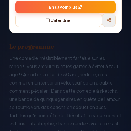
En savoir plus
Calendrier
Le programme
Une comédie irrésistiblement farfelue sur les
rendez-vous amoureux et les gaffes à éviter à tout
âge ! Quand on a plus de 50 ans, séduire, c'est
comme remonter sur un vélo. sauf qu'on a oublié
comment pédaler ! Dans cette comédie à sketchs,
une bande de quinquagénaires en quête de l'amour
se tourne vers des coachs en séduction aussi
farfelus qu'incompétents. Résultat : chaque conseil
est une catastrophe, chaque rendez-vous un crash