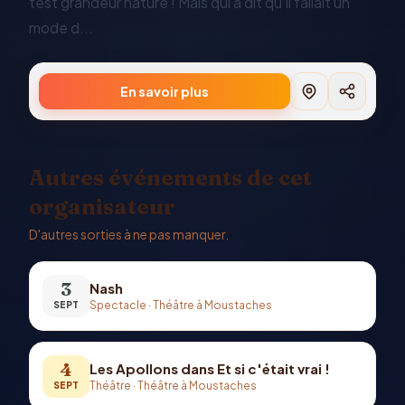
test grandeur nature ! Mais qui a dit qu'il fallait un
mode d...
En savoir plus
Autres événements de cet
organisateur
D'autres sorties à ne pas manquer.
3
Nash
Spectacle
·
Théâtre à Moustaches
SEPT
4
Les Apollons dans Et si c'était vrai !
Théâtre
·
Théâtre à Moustaches
SEPT