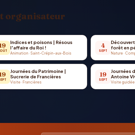
t organisateur
Indices et poisons | Résous
Découvert
19
4
l'affaire du Roi !
forêt en 
OÛT
SEPT
Animation
·
Saint-Crépin-aux-Bois
Nature
·
Comp
Journées du Patrimoine |
Journées d
19
19
Sucrerie de Francières
Antoine Vi
SEPT
SEPT
Visite
·
Francières
Visite guidée