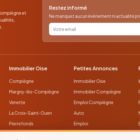
Restez informé
 Compiègne et
Ne manquez aucun événement ni actualité près
ualités,
Votre email pour la newsletter
s.
Immobilier Oise
Petites Annonces
Compiègne
Immobilier Oise
Margny-lès-Compiègne
Immobilier Compiègne
Venette
Emploi Compiègne
La Croix-Saint-Ouen
Auto
Pierrefonds
Emploi
Verberie
Déposer une annonce