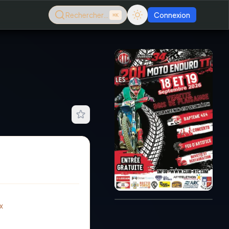
Rechercher…
Connexion
⌘K
Consultez le dernier
magazine en ligne
Août
2026
x