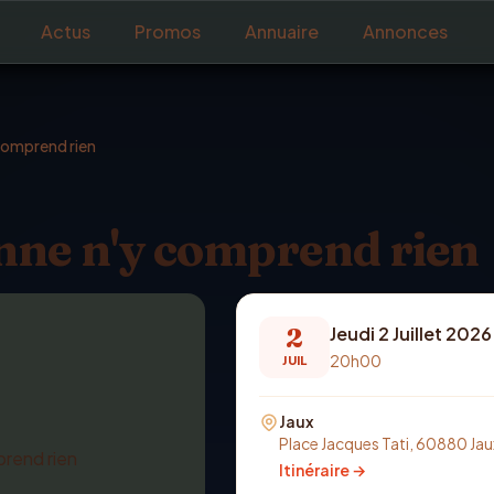
Actus
Promos
Annuaire
Annonces
comprend rien
onne n'y comprend rien
2
Jeudi 2 Juillet 2026
20h00
JUIL
Jaux
Place Jacques Tati, 60880 Jau
Itinéraire →