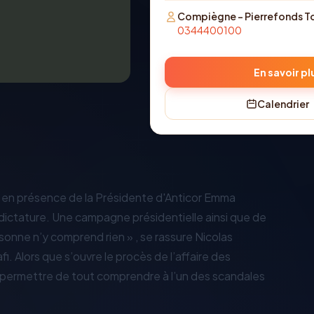
Compiègne - Pierrefonds T
0344400100
En savoir pl
Calendrier
 en présence de la Présidente d'Anticor Emma
 dictature. Une campagne présidentielle ainsi que de
rsonne n’y comprend rien » , se rassure Nicolas
i. Alors que s’ouvre le procès de l’affaire des
ous permettre de tout comprendre à l’un des scandales