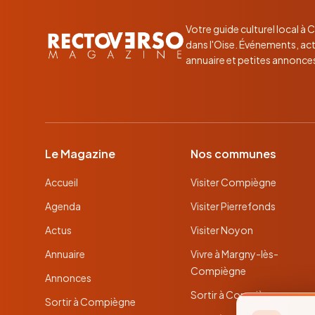
Votre guide culturel local à
dans l'Oise. Événements, act
annuaire et petites annonce
Le Magazine
Nos communes
Accueil
Visiter Compiègne
Agenda
Visiter Pierrefonds
Actus
Visiter Noyon
Annuaire
Vivre à Margny-lès-
Compiègne
Annonces
Sortir à Compiègne
Sortir à Compiègne