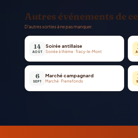
Autres événements de ce
D'autres sorties à ne pas manquer.
14
Soirée antillaise
Soirée à thème
·
Tracy-le-Mont
AOÛT
A
6
Marché campagnard
Marché
·
Pierrefonds
SEPT