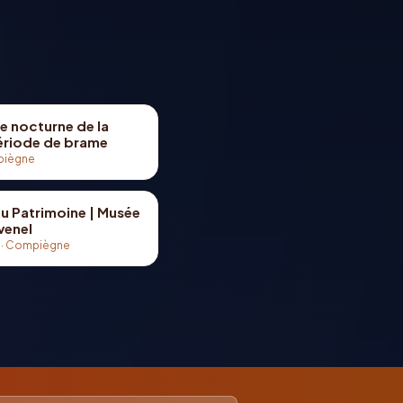
e nocturne de la
période de brame
iègne
u Patrimoine | Musée
venel
·
Compiègne