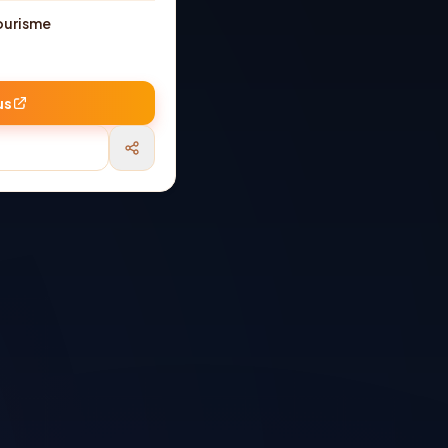
ourisme
us