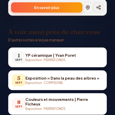
En savoir plus
À voir aussi près de chez vous
D'autres sorties à ne pas manquer.
1
YP céramique | Yvan Poret
Exposition
·
PIERREFONDS
SEPT
5
Exposition « Dans la peau des arbres »
Exposition
·
COMPIEGNE
SEPT
Couleurs et mouvements | Pierre
8
Ficheux
SEPT
Exposition
·
PIERREFONDS