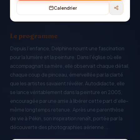
Calendrier
Le programme
Depuis l’enfance, Delphine nourrit une fascination
pour la lumière et la peinture. Dans l’église où elle
accompagnait sa mère, elle observait chaque détail,
chaque coup de pinceau, émerveillée par la clarté
que les artistes savaient révéler. Autodidacte, elle
se lance véritablement dans la peinture en 2005,
encouragée par une amie à libérer cette part d’elle-
même longtemps retenue. Après une parenthèse
de vie à Pékin, son inspiration renaît, portée par la
découverte des photographies aérienne...