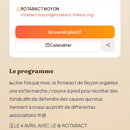
ROTARACT NOYON
rotaract.noyon@rotaract-france.org
En savoir plus
Calendrier
Le programme
👟Une fois par mois, le Rotaract de Noyon organise
une sortie marche / course à pied pour récolter des
fonds afin de défendre des causes qui nous
tiennent à coeur au profit de différentes
associations 🫶🏼
🗓️ LE 4 AVRIL AVEC LE ⚙️ ROTARACT