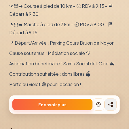
🏃🏻‍➡️ Course à pied de 10 km - 🕤 RDV à 9:15 - 🏁
Départ à 9:30
🚶🏻‍➡️ Marche à pied de 7 km - 🕤 RDV à 9:00 - 🏁
Départ à 9:15
📍 Départ/Arrivée : Parking Cours Druon de Noyon
Cause soutenue : Médiation sociale 💜
Association bénéficiaire : Samu Social de l’Oise 🚑
Contribution souhaitée : dons libres 🗳️
Porte du violet 🟣 pour l’occasion !
En savoir plus