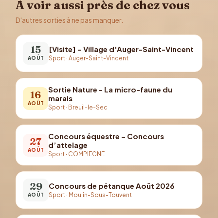
À voir aussi près de chez vous
D'autres sorties à ne pas manquer.
15
[Visite] – Village d'Auger-Saint-Vincent
Sport
·
Auger-Saint-Vincent
AOÛT
Sortie Nature - La micro-faune du
16
marais
AOÛT
Sport
·
Breuil-le-Sec
Concours équestre – Concours
27
d’attelage
AOÛT
Sport
·
COMPIEGNE
29
Concours de pétanque Août 2026
Sport
·
Moulin-Sous-Touvent
AOÛT