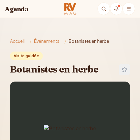
Aller au contenu principal
Agenda
Accueil
/
Événements
/
Botanistes en herbe
Visite guidée
Botanistes en herbe