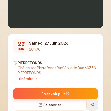
27
Samedi 27 Juin 2026
20h00
JUIN
PIERREFONDS
Château de Pierrefonds Rue Viollet le Duc 60350
PIERREFONDS
Itinéraire →
En savoir plus
Calendrier