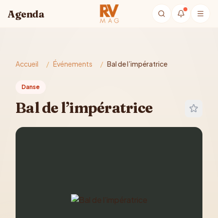
Aller au contenu principal
Agenda
Accueil
/
Événements
/
Bal de l’impératrice
Danse
Bal de l’impératrice