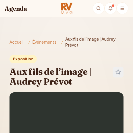
Aller au contenu principal
Agenda
Aux fils de l’image | Audrey
Accueil
/
Événements
/
Prévot
Exposition
Aux fils de l’image |
Audrey Prévot