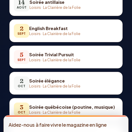
14
Soirée antillaise
Loisirs
·
La Clairière de la Folie
AOÛT
2
English Breakfast
Loisirs
·
La Clairière de la Folie
SEPT
5
Soirée Trivial Pursuit
Loisirs
·
La Clairière de la Folie
SEPT
2
Soirée élégance
Loisirs
·
La Clairière de la Folie
OCT
3
Soirée québécoise (poutine, musique)
Loisirs
·
La Clairière de la Folie
OCT
Aidez-nous à faire vivre le magazine en ligne