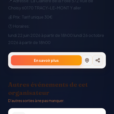
📍 Adresse: La Clairière de la Folie 572 Rue de
Choisy 60170 TRACY-LE-MONT Y aller
💰 Prix: Tarif unique 30€
🕐 Horaires:
lundi 22 juin 2026 à partir de 18h00 lundi 26 octobre
2026 à partir de 18h00
En savoir plus
Autres événements de cet
organisateur
D'autres sorties à ne pas manquer.