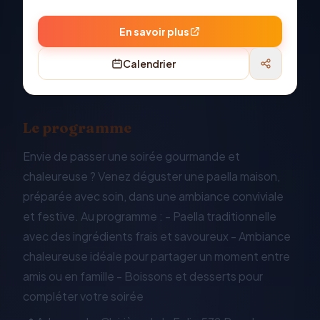
En savoir plus
Calendrier
Le programme
Envie de passer une soirée gourmande et
chaleureuse ? Venez déguster une paella maison,
préparée avec soin, dans une ambiance conviviale
et festive. Au programme : - Paella traditionnelle
avec des ingrédients frais et savoureux - Ambiance
chaleureuse idéale pour partager un moment entre
amis ou en famille - Boissons et desserts pour
compléter votre soirée