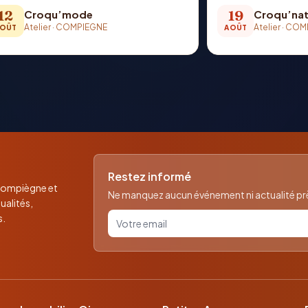
12
19
Croqu’mode
Croqu’nat
Atelier
·
COMPIEGNE
Atelier
·
COM
OÛT
AOÛT
Restez informé
 Compiègne et
Ne manquez aucun événement ni actualité près
ualités,
Votre email pour la newsletter
s.