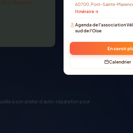
60700, Pont-Sainte-Maxenc
Itinéraire →
Agenda de l'association Vél
sud de l'Oise
En savoir pl
Calendrier
ille à son atelier d’auto-réparation pour