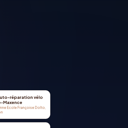
auto-réparation vélo
e-Maxence
nne Ecole Françoise Dolto,
on