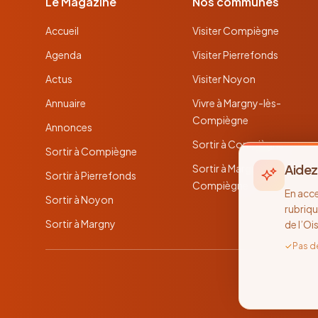
Le Magazine
Nos communes
Accueil
Visiter Compiègne
Agenda
Visiter Pierrefonds
Actus
Visiter Noyon
Annuaire
Vivre à Margny-lès-
Compiègne
Annonces
Sortir à Compiègne
Sortir à Compiègne
Aidez
Sortir à Margny-lès-
Sortir à Pierrefonds
Compiègne
En acc
Sortir à Noyon
rubriqu
Sortir à Margny
de l’Oi
✓
Pas d