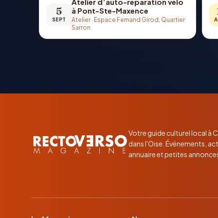
Atelier d’auto-réparation vélo
5
à Pont-Ste-Maxence
Atelier
·
Espace Fernand Girod, Quartier
SEPT
A
Sarron
Votre guide culturel local à
dans l'Oise. Événements, act
annuaire et petites annonce