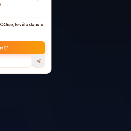
e
OOise, le vélo dans le
us