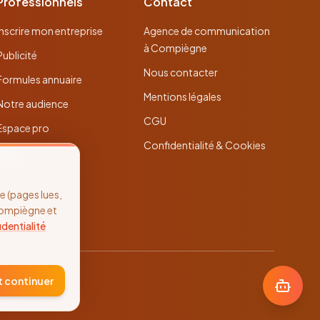
Professionnels
Contact
Inscrire mon entreprise
Agence de communication
à Compiègne
Publicité
Nous contacter
Formules annuaire
Mentions légales
Notre audience
CGU
Espace pro
Confidentialité & Cookies
 (pages lues,
Compiègne et
identialité
t continuer