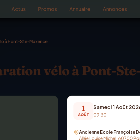
Actus
Promos
Annuaire
Annonces
vélo à Pont-Ste-Maxence
aration vélo à Pont-Ste
1
Samedi 1 Août 202
09:30
AOÛT
Ancienne Ecole Françoise Do
Allée Louise Michel, 60700 P