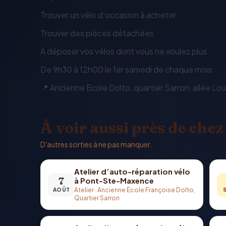
Trouver un vélo d’occasion à acheter
Trouver des pièces détachées
A déposer vos vélos dont vous ne voulez plus
De 9h30 à 12h00 le 1er samedi de chaque mois.
📍 Ancienne Ecole Dolto, quartier Sarron, allée L
À voir aussi près de chez
D'autres sorties à ne pas manquer.
Atelier d’auto-réparation vélo
7
à Pont-Ste-Maxence
Atelier
·
Ancienne Ecole Françoise Dolto,
AOÛT
Quartier Sarron