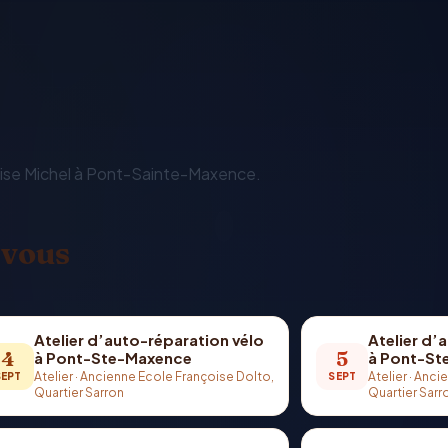
ouise Michel à Pont-Sainte-Maxence.
 vous
Atelier d’auto-réparation vélo
Atelier d’
4
5
à Pont-Ste-Maxence
à Pont-St
Atelier
·
Ancienne Ecole Françoise Dolto,
Atelier
·
Ancie
SEPT
SEPT
Quartier Sarron
Quartier Sarr