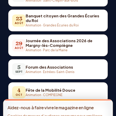
Animation
·
Saint-Crépin-aux-Bois
Banquet citoyen des Grandes Écuries
23
du Roi
AOÛT
Animation
·
Grandes Écuries du Roi
Journée des Associations 2026 de
29
Margny-lès-Compiègne
AOÛT
Animation
·
Parc de la Mairie
5
Forum des Associations
Animation
·
Estrées-Saint-Denis
SEPT
4
Fête de la Mobilité Douce
Animation
·
COMPIEGNE
OCT
Aidez-nous à faire vivre le magazine en ligne
Parcours Halloween pour enfants et
29
Cookies de mesure d’audience anonyme pour améliorer