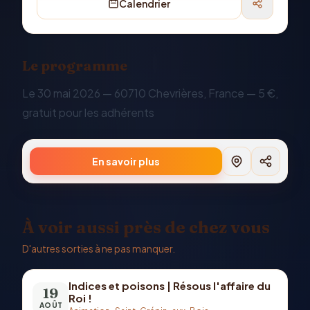
Calendrier
Le programme
Le 30 mai 2026 — 60710 Chevrières, France — 5 €,
gratuit pour les adhérents
En savoir plus
À voir aussi près de chez vous
D'autres sorties à ne pas manquer.
Indices et poisons | Résous l'affaire du
19
Roi !
AOÛT