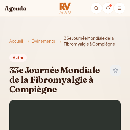
Aller au contenu principal
Agenda
33e Journée Mondiale de la
Accueil
/
Événements
/
Fibromyalgie à Compiègne
Autre
33e Journée Mondiale
de la Fibromyalgie à
Compiègne