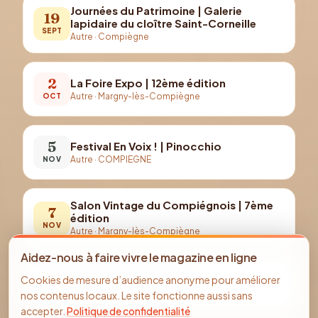
Journées du Patrimoine | Galerie
19
lapidaire du cloître Saint-Corneille
SEPT
Autre
·
Compiègne
2
La Foire Expo | 12ème édition
Autre
·
Margny-lès-Compiègne
OCT
5
Festival En Voix ! | Pinocchio
Autre
·
COMPIEGNE
NOV
Salon Vintage du Compiégnois | 7ème
7
édition
NOV
Autre
·
Margny-lès-Compiègne
Aidez-nous à faire vivre le magazine en ligne
14
Fous d’Histoire | 10 ans !
Cookies de mesure d’audience anonyme pour améliorer
Autre
·
Margny-lès-Compiègne
NOV
nos contenus locaux. Le site fonctionne aussi sans
accepter.
Politique de confidentialité