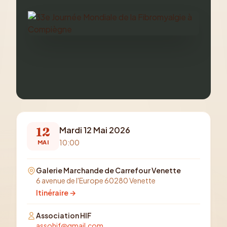
12
Mardi 12 Mai 2026
10:00
MAI
Galerie Marchande de Carrefour Venette
6 avenue de l'Europe 60280 Venette
Itinéraire →
Association HIF
assohif@gmail.com