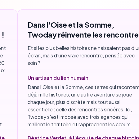
Dans l'Oise et la Somme,
 !
Twoday réinvente les rencontre
ent
Et si les plus belles histoires ne naissaient pas d'
te
écran, mais d'une vraie rencontre, pensée avec
 20
soin ?
ux
Un artisan du lien humain
Dans l'Oise et la Somme, ces terres qui raconten
déjà mille histoires, une autre aventure se joue
chaque jour, plus discrète mais tout aussi
essentielle : celle des rencontres sincères. Ici,
Twoday s'est imposé avec trois agences qui
t.
maillent le territoire et rapprochent les cœurs.
te
Béatrice Verdet, à l'écoute de chaque histoir