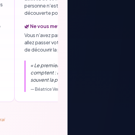
es
personne n'est pas votre ex et mérite d'être
découverte pour ce qu'elle est.
e
🌿 Ne vous mettez pas trop de pression
Vous n'avez pas à décider en une heure si vous
allez passer votre vie ensemble. Prenez le temps
de découvrir la personne en face de vous.
«
Le premier regard et les premières minutes
comptent : ils ne font pas tout, mais ouvrent
souvent la porte à la suite.
»
—
Béatrice Verdet
, Directrice Twoday Oise et Somme
rai