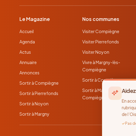
Le Magazine
Nos communes
Accueil
Visiter Compiègne
Agenda
Visiter Pierrefonds
Actus
Visiter Noyon
Annuaire
Vivre à Margny-lès-
Compiègne
Annonces
Sortir à Compiègne
Sortir à Compiègne
Aidez
Sortir à Margny-lès-
Sortir à Pierrefonds
Compiègne
En acc
Sortir à Noyon
rubriqu
Sortir à Margny
de l’Oi
✓
Pas d