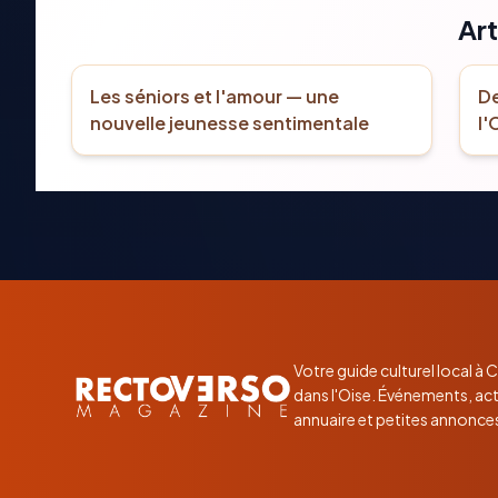
Art
Les séniors et l'amour — une
De
nouvelle jeunesse sentimentale
l'
Votre guide culturel local à
dans l'Oise. Événements, act
annuaire et petites annonce