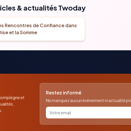
icles & actualités Twoday
s Rencontres de Confiance dans
Oise et la Somme
Restez informé
 Compiègne et
Ne manquez aucun événement ni actualité près
ualités,
Votre email pour la newsletter
s.