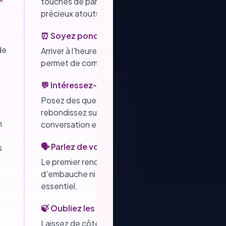
touches de parfum (sans excès !) sont déjà de
précieux atouts.
⏰ Soyez ponctuel(le)
de
Arriver à l'heure est une marque de respect et
permet de commencer la rencontre sereinement.
💬 Intéressez-vous réellement à l'autre
Posez des questions, écoutez les réponses,
rebondissez sur ce qui est partagé. Une belle
n
conversation est avant tout un échange.
🗣️ Parlez de vous, sans monopoliser la parole
s
Le premier rendez-vous n'est ni un entretien
d'embauche ni un monologue. L'équilibre est
essentiel.
🍃 Oubliez les comparaisons
Laissez de côté les déceptions passées : cette