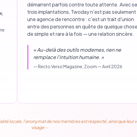
démarrent parfois contre toute attente. Avec s
trois implantations, Twoday n'est pas seulement
x,
une agence de rencontre : c'est un trait d'union
entre des personnes en quête de quelque chos
mme
de simple et rare à la fois — une relation sincère.
«
Au-delà des outils modernes, rien ne
remplace l'intuition humaine.
»
—
Recto Verso Magazine
, Zoom — Avril 2026
alité locale, l'anonymat de nos membres est respecté, ainsi que leur v
visage –