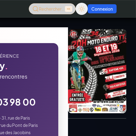
Rechercher…
Connexion
⌘K
PÉRIENCE
y
.
rencontres
03 98 00
Consultez le dernier
magazine en ligne
Août
2026
1, rue de Paris
rue du Pont de Paris
ue des Jacobins