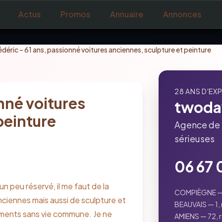
Actus
Promos
Annuaire
Annonces
édéric – 61 ans, passionné voitures anciennes, sculpture et peinture
28 ANS D'EX
nné voitures
twoda
peinture
Agence de 
sérieuses
06 67 
n peu réservé, il me faut de la 
COMPIÈGNE — 3
nciennes mais aussi de sculpture et 
BEAUVAIS — 1, 
oments sans vie commune. Je ne 
AMIENS — 72, r