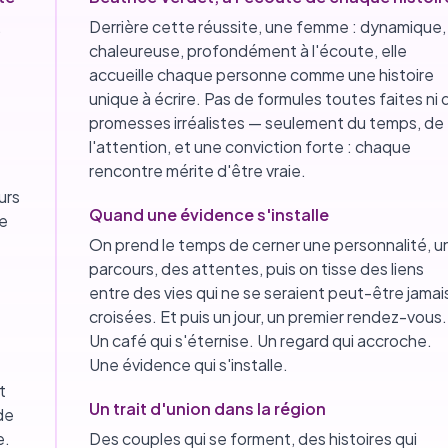
.
Derrière cette réussite, une femme : dynamique,
chaleureuse, profondément à l'écoute, elle
accueille chaque personne comme une histoire
unique à écrire. Pas de formules toutes faites ni 
promesses irréalistes — seulement du temps, de
l'attention, et une conviction forte : chaque
rencontre mérite d'être vraie.
urs
Quand une évidence s'installe
ue
On prend le temps de cerner une personnalité, u
parcours, des attentes, puis on tisse des liens
entre des vies qui ne se seraient peut-être jamai
croisées. Et puis un jour, un premier rendez-vous.
Un café qui s'éternise. Un regard qui accroche.
Une évidence qui s'installe.
t
Un trait d'union dans la région
de
e.
Des couples qui se forment, des histoires qui