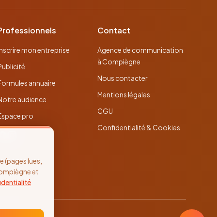
Professionnels
Contact
Inscrire mon entreprise
Agence de communication
à Compiègne
Publicité
Nous contacter
Formules annuaire
Mentions légales
Notre audience
CGU
Espace pro
Confidentialité & Cookies
 (pages lues,
Compiègne et
identialité