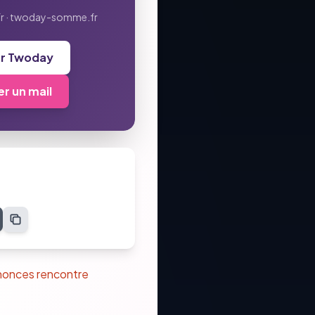
r · twoday-somme.fr
er Twoday
r un mail
nonces rencontre