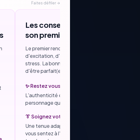
Faites défiler →
Les conseils de Béatrice : réussi
s
son premier rendez-vous
un
Le premier rendez-vous est souvent un mélange
d'excitation, d'espoir… et parfois d'un peu de
stress. La bonne nouvelle ? Vous n'avez pas besoi
d'être parfait(e) pour faire bonne impression.
✨ Restez vous-même
t
L'authenticité est toujours plus séduisante qu'un
personnage que l'on essaie de jouer.
👔 Soignez votre présentation
Une tenue adaptée, propre et dans laquelle vous
vous sentez à l'aise, un sourire sincère et quelque
e