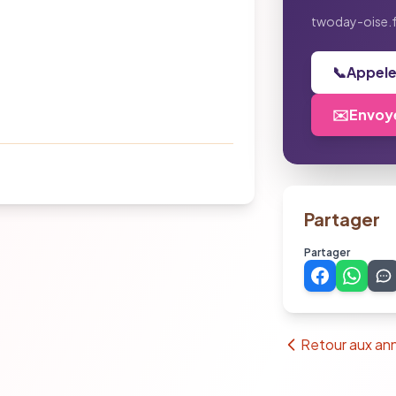
twoday-oise.f
📞
Appel
✉️
Envoye
Partager
Partager
Retour aux an