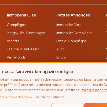
Immobilier Oise
Petites Annonces
Compiègne
Immobilier Oise
Margny-lès-Compiègne
Immobilier Compiègne
Venette
Emploi Compiègne
La Croix-Saint-Ouen
Auto
Pierrefonds
Emploi
Verberie
Déposer une annonce
-nous à faire vivre le magazine en ligne
Noyon
Toutes les annonces
eptant, vous nous permettez de mesurer l’audience de façon anonyme
Thourotte
es préférées) pour mieux orienter nos contenus culturels autour de 
se. Le site reste entièrement utilisable si vous refusez.
Politique de conf
e revente de données
✓
Publicité non intrusive
©
2026
Recto Verso Magazine · Depuis 2005 · Compiègne & l'Oise