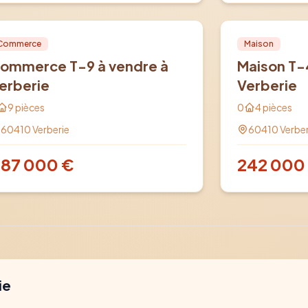
nte
PRO
Vente
PRO
Commerce
Maison
ommerce T-9 à vendre à
Maison T-
erberie
Verberie
9
pièces
0
4
pièces
60410
Verberie
60410
Verber
87 000
€
242 000
ie