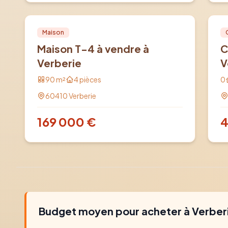
Vente
PRO
Ve
Maison
Maison T-4 à vendre à
C
Verberie
V
90
m²
4
pièces
0
60410
Verberie
169 000
€
4
Budget moyen pour acheter à
Verber