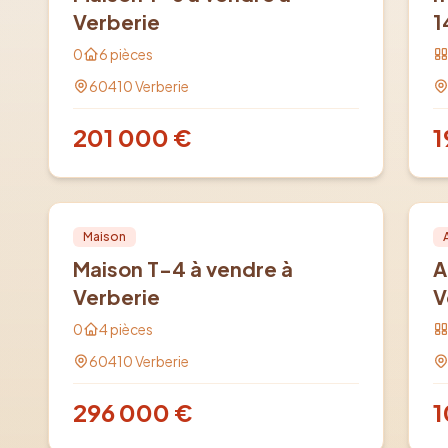
Verberie
1
0
6
pièces
60410
Verberie
201 000
€
1
Vente
PRO
Ve
Maison
Maison T-4 à vendre à
A
Verberie
V
0
4
pièces
60410
Verberie
296 000
€
1