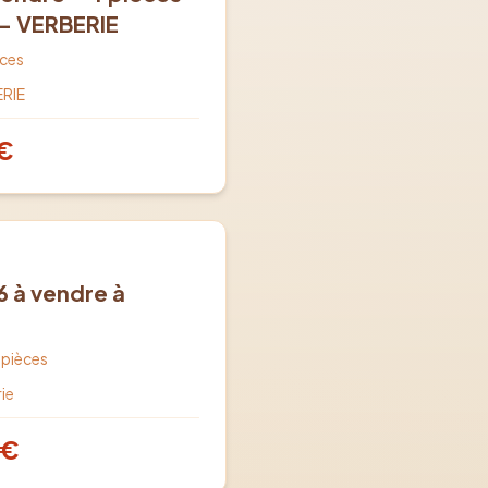
 - VERBERIE
ces
RIE
€
6 à vendre à
pièces
ie
€