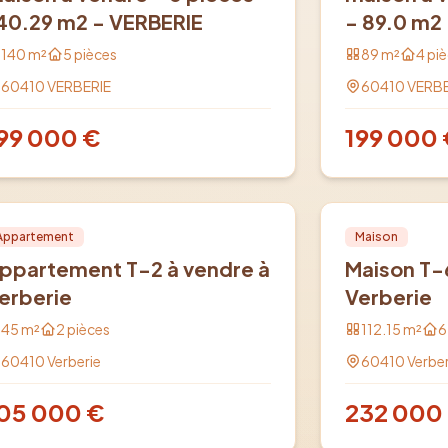
40.29 m2 - VERBERIE
- 89.0 m2
140
m²
5
pièces
89
m²
4
piè
60410
VERBERIE
60410
VERBE
99 000
€
199 000
nte
PRO
Vente
PRO
Appartement
Maison
ppartement T-2 à vendre à
Maison T-
erberie
Verberie
45
m²
2
pièces
112.15
m²
6
60410
Verberie
60410
Verber
05 000
€
232 000