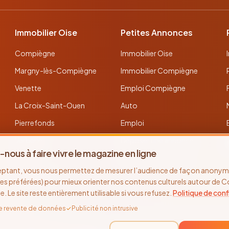
Immobilier Oise
Petites Annonces
Compiègne
Immobilier Oise
Margny-lès-Compiègne
Immobilier Compiègne
Venette
Emploi Compiègne
La Croix-Saint-Ouen
Auto
Pierrefonds
Emploi
Verberie
Déposer une annonce
-nous à faire vivre le magazine en ligne
Noyon
Toutes les annonces
eptant, vous nous permettez de mesurer l’audience de façon anonyme
Thourotte
es préférées) pour mieux orienter nos contenus culturels autour de 
se. Le site reste entièrement utilisable si vous refusez.
Politique de conf
e revente de données
✓
Publicité non intrusive
©
2026
Recto Verso Magazine · Depuis 2005 · Compiègne & l'Oise