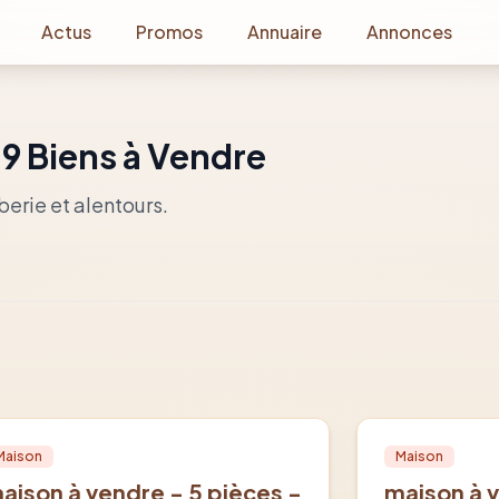
Actus
Promos
Annuaire
Annonces
:
9
Biens à Vendre
berie
et alentours.
nte
PRO
Vente
PRO
Maison
Maison
aison à vendre - 5 pièces -
maison à 