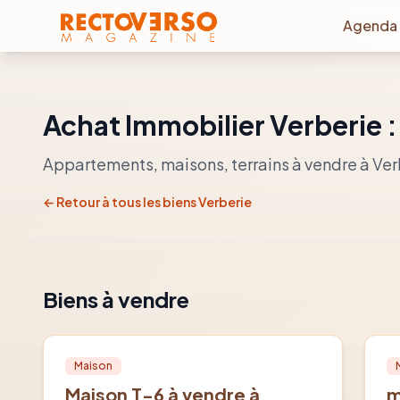
Aller au contenu principal
Agenda
Achat Immobilier
Verberie
Appartements, maisons, terrains à vendre à
Ver
← Retour à tous les biens
Verberie
Biens à vendre
Vente
PRO
Ve
Maison
Maison T-6 à vendre à
m