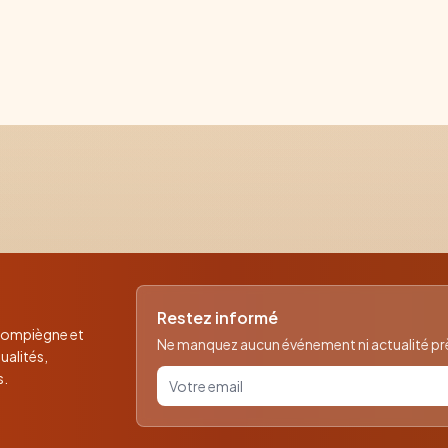
Restez informé
 Compiègne et
Ne manquez aucun événement ni actualité près
ualités,
Votre email pour la newsletter
s.