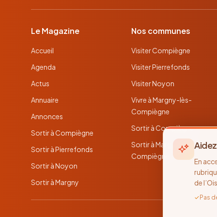
Le Magazine
Nos communes
Accueil
Visiter Compiègne
Agenda
Visiter Pierrefonds
Actus
Visiter Noyon
Annuaire
Vivre à Margny-lès-
Compiègne
Annonces
Sortir à Compiègne
Sortir à Compiègne
Aidez
Sortir à Margny-lès-
Sortir à Pierrefonds
Compiègne
En acc
Sortir à Noyon
rubriqu
Sortir à Margny
de l’Oi
✓
Pas d