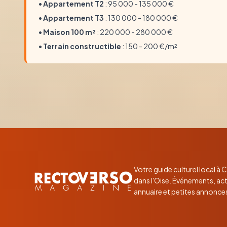
•
Appartement T2
: 95 000 - 135 000 €
•
Appartement T3
: 130 000 - 180 000 €
•
Maison 100 m²
: 220 000 - 280 000 €
•
Terrain constructible
: 150 - 200 €/m²
Votre guide culturel local à
dans l'Oise. Événements, act
annuaire et petites annonce