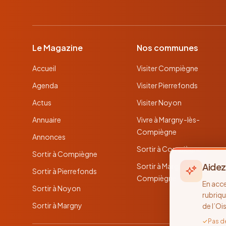
Le Magazine
Nos communes
Accueil
Visiter Compiègne
Agenda
Visiter Pierrefonds
Actus
Visiter Noyon
Annuaire
Vivre à Margny-lès-
Compiègne
Annonces
Sortir à Compiègne
Sortir à Compiègne
Aidez
Sortir à Margny-lès-
Sortir à Pierrefonds
Compiègne
En acc
Sortir à Noyon
rubriqu
Sortir à Margny
de l’Oi
✓
Pas d