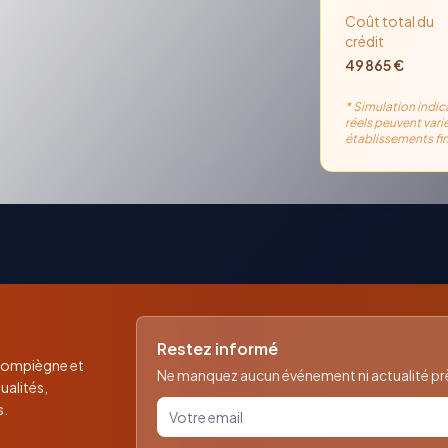
Coût total du
crédit
49 865
€
* Simulation indic
réels peuvent varie
établissements fin
Restez informé
 Compiègne et
Ne manquez aucun événement ni actualité près
ualités,
Votre email pour la newsletter
s.