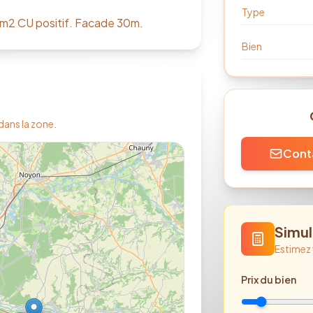
Type
36m2 CU positif. Facade 30m.
Bien
 dans la zone.
Conta
Simul
Estimez
Prix
du bien