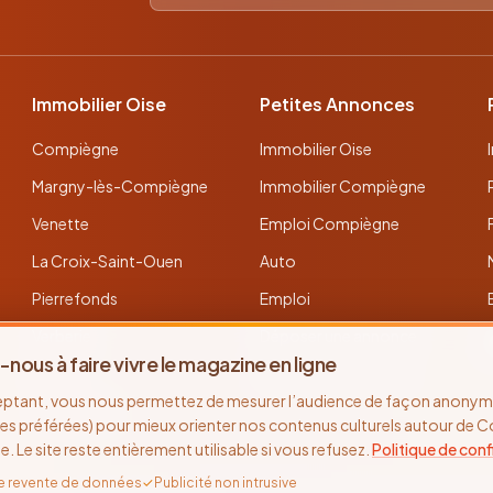
Immobilier Oise
Petites Annonces
Compiègne
Immobilier Oise
Margny-lès-Compiègne
Immobilier Compiègne
Venette
Emploi Compiègne
La Croix-Saint-Ouen
Auto
Pierrefonds
Emploi
Verberie
Déposer une annonce
-nous à faire vivre le magazine en ligne
Noyon
Toutes les annonces
eptant, vous nous permettez de mesurer l’audience de façon anonyme
Thourotte
es préférées) pour mieux orienter nos contenus culturels autour de 
se. Le site reste entièrement utilisable si vous refusez.
Politique de conf
e revente de données
✓
Publicité non intrusive