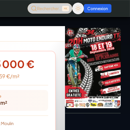
Rechercher…
Connexion
⌘K
5 000
€
59
€/m²
e
Consultez le dernier
m²
magazine en ligne
Août
2026
x Moulin