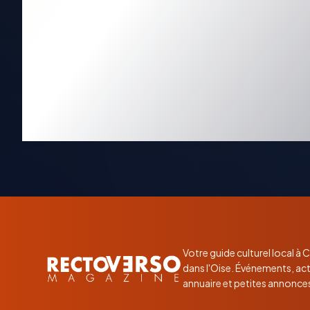
Votre guide culturel local à
dans l'Oise. Événements, act
annuaire et petites annonce