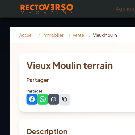
Aller au contenu principal
Agenda
Accueil
/
Immobilier
/
Vente
/
Vieux Moulin
Vieux Moulin terrain
Partager
Partager
Description