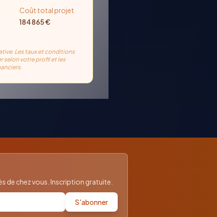
Coût total projet
184 865
€
ative. Les taux et conditions
r selon votre profil et les
anciers.
 de chez vous. Inscription gratuite.
S'abonner