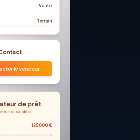
Vente
Terrain
Contact
cter le vendeur
ateur de prêt
 vos mensualités
125 000
€