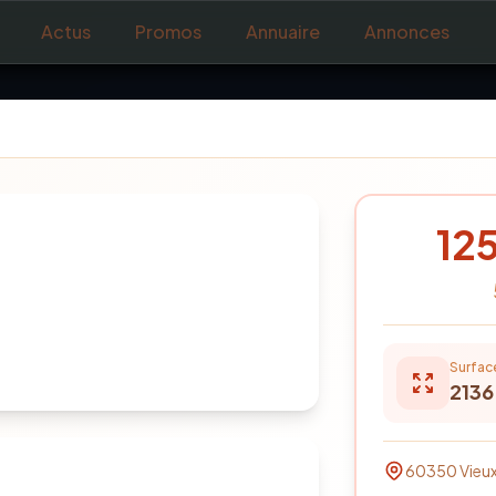
Actus
Promos
Annuaire
Annonces
12
Surfac
2136
60350
Vieu