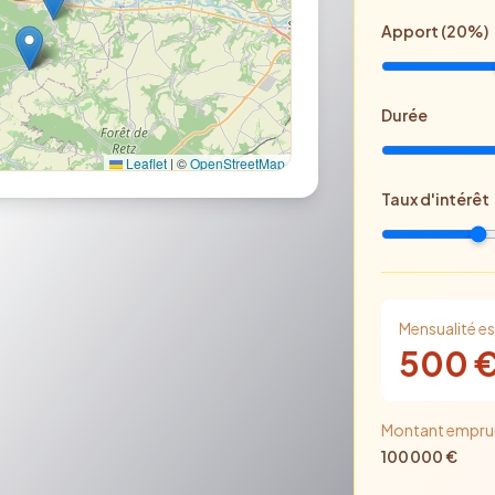
Apport (
20
%)
Durée
Leaflet
|
©
OpenStreetMap
Taux d'intérêt
Mensualité e
500
Montant empru
100 000
€