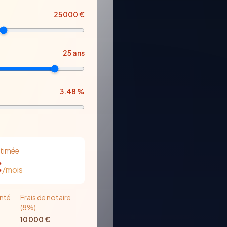
25 000
€
25
ans
3.48
%
stimée
€
/mois
nté
Frais de notaire
(8%)
10 000
€