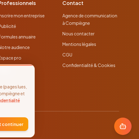
Professionnels
Contact
Inscrire mon entreprise
Agence de communication
à Compiègne
Publicité
Nous contacter
Formules annuaire
Mentions légales
Notre audience
CGU
Espace pro
Confidentialité & Cookies
 (pages lues,
Compiègne et
identialité
t continuer