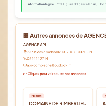
Information légale :
Prix FAI (Frais d'Agence Inclus). Hon
🏢 Autres annonces de
AGENCE
AGENCE API
23 rue des 3 barbeaux,
60200
COMPIEGNE
06 14 14 27 14
api-compiegne@outlook.fr
👉 Cliquez pour voir toutes nos annonces
Vente
PRO
Lo
Maison
DOMAINE DE RIMBERLIEU
A