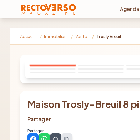
Aller au contenu principal
Agenda
Accueil
/
Immobilier
/
Vente
/
Trosly Breuil
Maison Trosly-Breuil 8 p
Partager
Partager