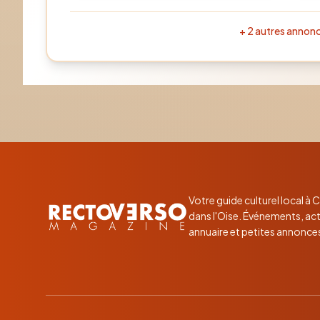
+
2
autres annon
Votre guide culturel local à
dans l'Oise. Événements, act
annuaire et petites annonce