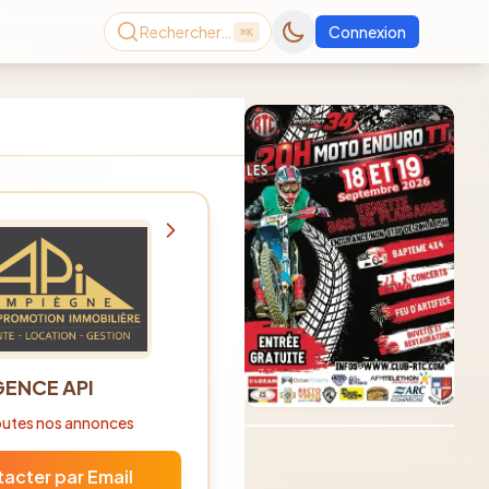
Rechercher…
Connexion
⌘K
Consultez le dernier
ENCE API
magazine en ligne
Août
2026
toutes nos annonces
acter par Email