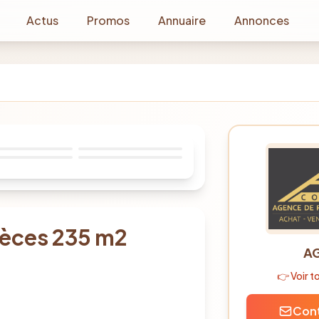
Actus
Promos
Annuaire
Annonces
1
/
10
ièces 235 m2
AG
👉 Voir 
Cont