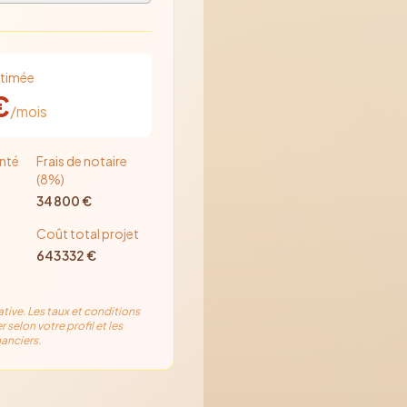
stimée
€
/mois
nté
Frais de notaire
(8%)
34 800
€
Coût total projet
643 332
€
ative. Les taux et conditions
r selon votre profil et les
anciers.