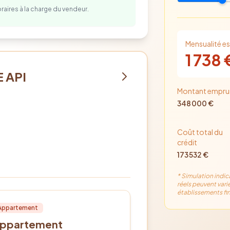
oraires à la charge
du vendeur
.
Mensualité e
1 738
 API
Montant empru
348 000
€
Coût total du
crédit
173 532
€
* Simulation indic
réels peuvent varie
établissements fin
cation
PRO
Appartement
ppartement