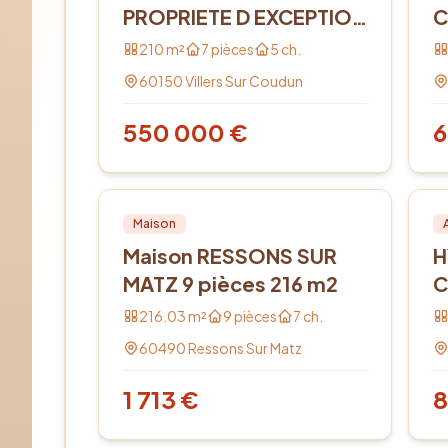
PROPRIETE D EXCEPTION
C
DE 210 M2
4
210
m²
7
pièces
5
ch.
60150
Villers Sur Coudun
550 000
€
6
Location
PRO
Lo
Maison
Maison RESSONS SUR
H
MATZ 9 pièces 216 m2
C
216.03
m²
9
pièces
7
ch.
60490
Ressons Sur Matz
1 713
€