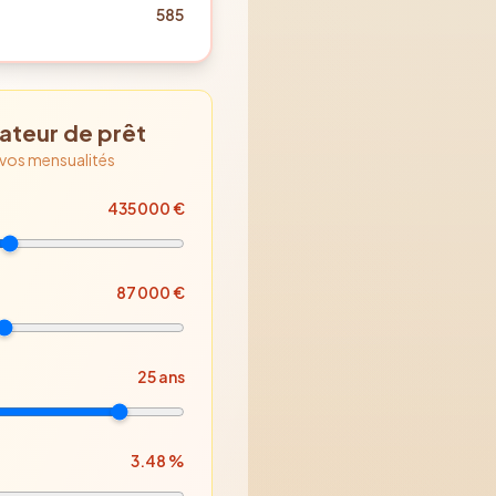
585
ateur de prêt
 vos mensualités
435 000
€
87 000
€
25
ans
3.48
%