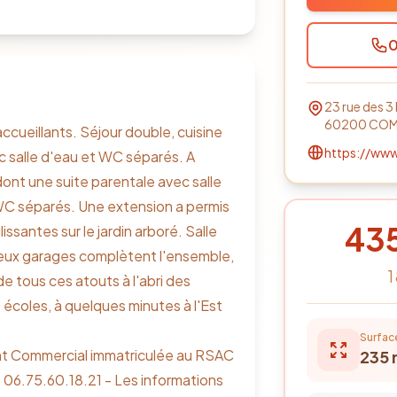
0
23 rue des 3
60200
COM
ueillants. Séjour double, cuisine
https://ww
c salle d'eau et WC séparés. A
dont une suite parentale avec salle
 WC séparés. Une extension a permis
43
ssantes sur le jardin arboré. Salle
eux garages complètent l'ensemble,
1
de tous ces atouts à l'abri des
écoles, à quelques minutes à l'Est
Surfac
nt Commercial immatriculée au RSAC
235
06.75.60.18.21 - Les informations