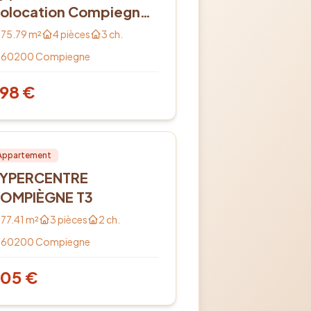
olocation Compiegne
 pièce(s) 75 m2
75.79
m²
4
pièces
3
ch.
60200
Compiegne
98
€
cation
PRO
Appartement
YPERCENTRE
OMPIÈGNE T3
77.41
m²
3
pièces
2
ch.
60200
Compiegne
805
€