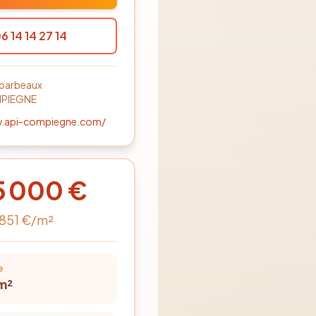
6 14 14 27 14
 barbeaux
PIEGNE
w.api-compiegne.com/
5 000
€
 851
€/m²
e
m²