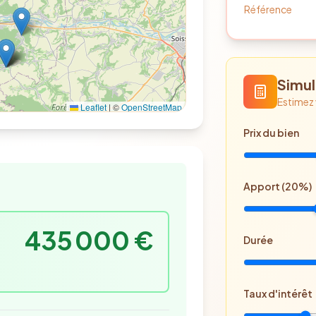
Référence
Simul
Estimez
Leaflet
|
©
OpenStreetMap
Prix
du bien
Apport (
20
%)
435 000 €
Durée
Taux d'intérêt