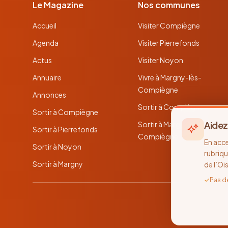
Le Magazine
Nos communes
Accueil
Visiter Compiègne
Agenda
Visiter Pierrefonds
Actus
Visiter Noyon
Annuaire
Vivre à Margny-lès-
Compiègne
Annonces
Sortir à Compiègne
Sortir à Compiègne
Aidez
Sortir à Margny-lès-
Sortir à Pierrefonds
Compiègne
En acc
Sortir à Noyon
rubriqu
Sortir à Margny
de l’Oi
✓
Pas d