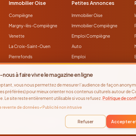
Immobilier Oise
Petites Annonces
Compiègne
Immobilier Oise
Margny-lès-Compiègne
Immobilier Compiègne
Venette
Emploi Compiègne
La Croix-Saint-Ouen
Auto
Pierrefonds
Emploi
Verberie
Déposer une annonce
-nous à faire vivre le magazine en ligne
Noyon
Toutes les annonces
eptant, vous nous permettez de mesurer l’audience de façon anonyme
Thourotte
es préférées) pour mieux orienter nos contenus culturels autour de 
se. Le site reste entièrement utilisable si vous refusez.
Politique de conf
e revente de données
✓
Publicité non intrusive
©
2026
Recto Verso Magazine · Depuis 2005 · Compiègne & l'Oise
Refuser
Accepter e
Site réalisé par
Cap Horn Communications