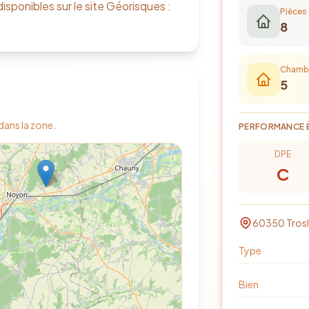
isponibles sur le site Géorisques :
Pièces
8
Chamb
5
 dans la zone.
PERFORMANCE 
DPE
C
60350
Trosl
Type
Bien