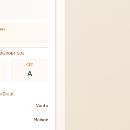
res
ÉNERGÉTIQUE
GES
A
y Breuil
Vente
Maison