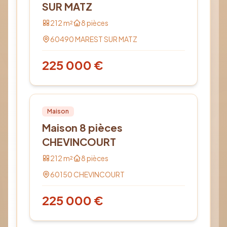
SUR MATZ
212
m²
8
pièces
60490
MAREST SUR MATZ
225 000
€
Vente
PRO
Maison
Maison 8 pièces
CHEVINCOURT
212
m²
8
pièces
60150
CHEVINCOURT
225 000
€