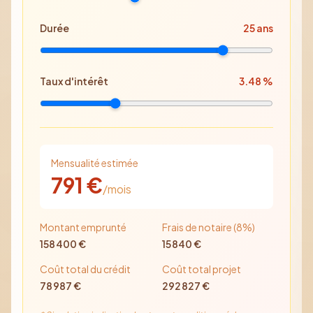
Durée
25
ans
Taux d'intérêt
3.48
%
Mensualité estimée
791
€
/mois
Montant emprunté
Frais de notaire (8%)
158 400
€
15 840
€
Coût total du crédit
Coût total projet
78 987
€
292 827
€