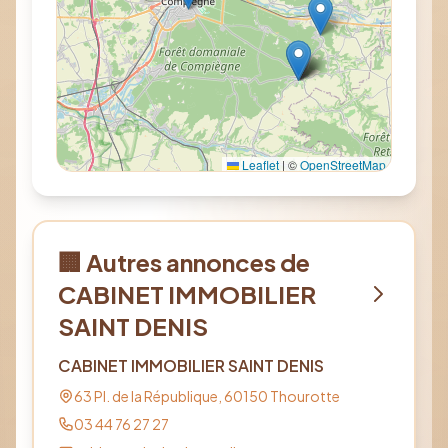
Leaflet
|
©
OpenStreetMap
🏢 Autres annonces de
CABINET IMMOBILIER
SAINT DENIS
CABINET IMMOBILIER SAINT DENIS
63 Pl. de la République,
60150
Thourotte
03 44 76 27 27