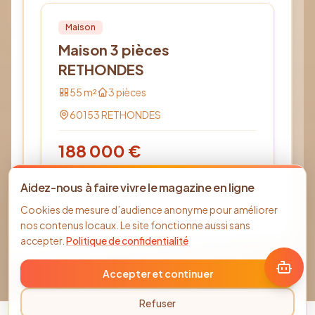
Vente
PRO
Maison
Maison 3 pièces
RETHONDES
55
m²
3
pièces
60153
RETHONDES
188 000
€
Aidez-nous à faire vivre le magazine en ligne
Cookies de mesure d’audience anonyme pour améliorer
+
2
autres annonces
nos contenus locaux. Le site fonctionne aussi sans
accepter.
Politique de confidentialité
Accepter et continuer
Refuser