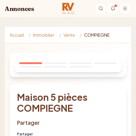
Aller au contenu principal
Annonces
Accueil
/
Immobilier
/
Vente
/
COMPIEGNE
1
/
7
Maison 5 pièces
COMPIEGNE
Partager
Partager