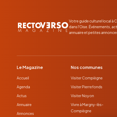
Votre guide culturel local à
dans l'Oise. Événements, act
annuaire et petites annonce
Le Magazine
Nos communes
Accueil
Visiter Compiègne
Agenda
Visiter Pierrefonds
Actus
Visiter Noyon
Annuaire
Vivre à Margny-lès-
Compiègne
Annonces