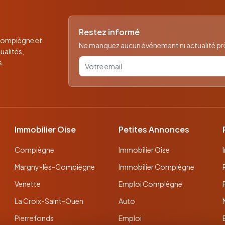
Restez informé
 Compiègne et
Ne manquez aucun événement ni actualité près
ualités,
Votre email pour la newsletter
s.
Immobilier Oise
Petites Annonces
Compiègne
Immobilier Oise
Margny-lès-Compiègne
Immobilier Compiègne
Venette
Emploi Compiègne
La Croix-Saint-Ouen
Auto
Pierrefonds
Emploi