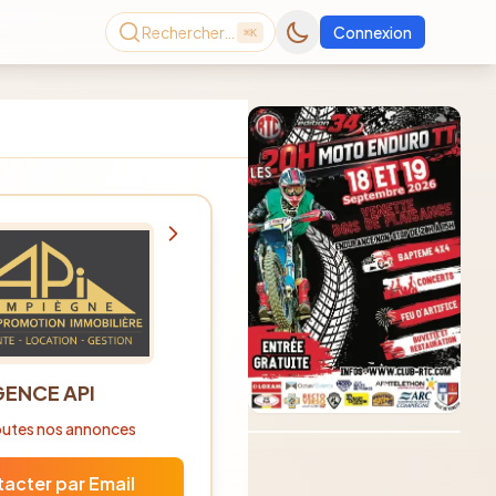
Rechercher…
Connexion
⌘K
Consultez le dernier
ENCE API
magazine en ligne
Août
2026
toutes nos annonces
acter par Email