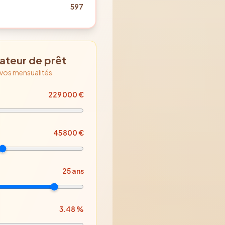
597
ateur de prêt
 vos mensualités
229 000
€
45 800
€
25
ans
3.48
%