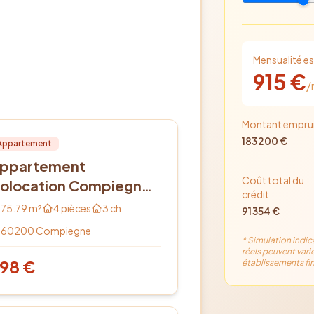
Mensualité e
915
€
/
Montant empru
cation
PRO
183 200
€
Appartement
ppartement
Coût total du
olocation Compiegne
crédit
 pièce(s) 75 m2
75.79
m²
4
pièces
3
ch.
91 354
€
60200
Compiegne
* Simulation indic
réels peuvent varie
98
€
établissements fin