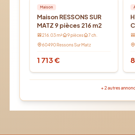
Location
PRO
Lo
Maison
Maison RESSONS SUR
H
MATZ 9 pièces 216 m2
C
216.03
m²
9
pièces
7
ch.
60490
Ressons Sur Matz
1 713
€
+
2
autres annon