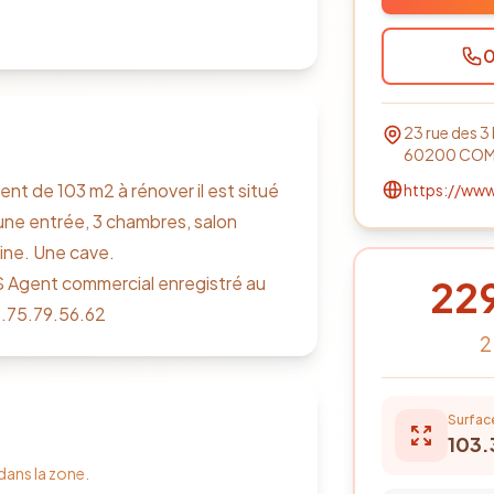
0
23 rue des 3
60200
COM
e 103 m2 à rénover il est situé
https://ww
une entrée, 3 chambres, salon
ine. Une cave.
 Agent commercial enregistré au
22
.75.79.56.62
2
Surfac
103.
 dans la zone.