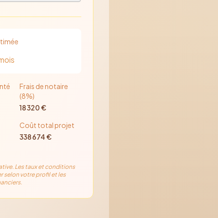
stimée
mois
nté
Frais de notaire
(8%)
18 320
€
Coût total projet
338 674
€
ative. Les taux et conditions
r selon votre profil et les
anciers.