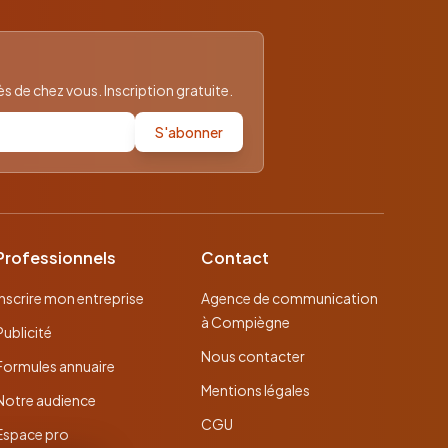
 de chez vous. Inscription gratuite.
S'abonner
Professionnels
Contact
Inscrire mon entreprise
Agence de communication
à Compiègne
Publicité
Nous contacter
Formules annuaire
Mentions légales
Notre audience
CGU
Espace pro