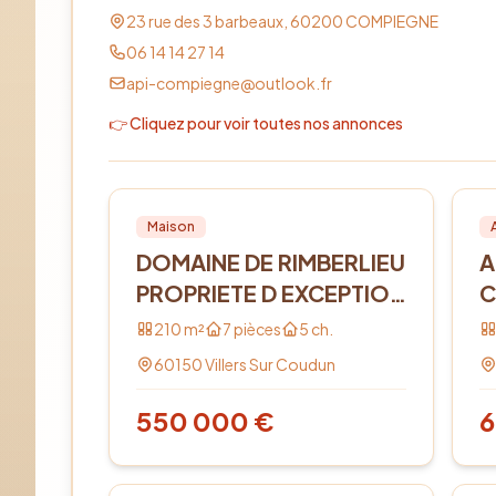
23 rue des 3 barbeaux,
60200
COMPIEGNE
06 14 14 27 14
api-compiegne@outlook.fr
👉 Cliquez pour voir toutes nos annonces
Vente
PRO
Lo
Maison
DOMAINE DE RIMBERLIEU
A
PROPRIETE D EXCEPTION
C
DE 210 M2
4
210
m²
7
pièces
5
ch.
60150
Villers Sur Coudun
550 000
€
6