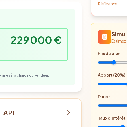
Référence
Simul
229 000 €
Estimez
Prix
du bien
Apport (
20
%)
oraires à la charge
du vendeur
.
Durée
 API
Taux d'intérêt