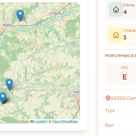
Pièces
4
Chamb
3
PERFORMANCE 
DPE
E
60200
Com
Type
Leaflet
|
©
OpenStreetMap
Bien