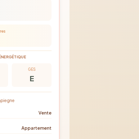
res
ÉNERGÉTIQUE
GES
E
piegne
Vente
Appartement