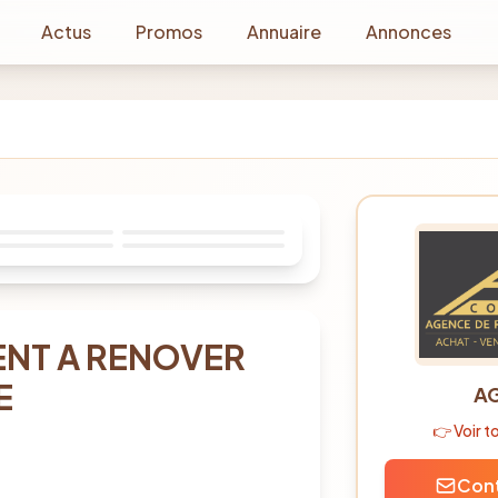
Actus
Promos
Annuaire
Annonces
1
/
8
NT A RENOVER
E
AG
👉 Voir 
Cont