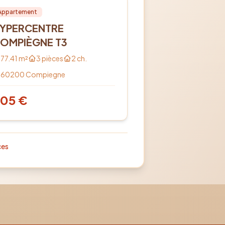
cation
PRO
Appartement
YPERCENTRE
OMPIÈGNE T3
77.41
m²
3
pièces
2
ch.
60200
Compiegne
805
€
ces