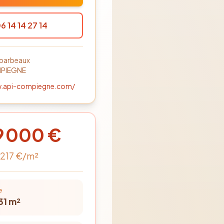
6 14 14 27 14
 barbeaux
PIEGNE
w.api-compiegne.com/
9 000
€
 217
€/m²
e
31
m²