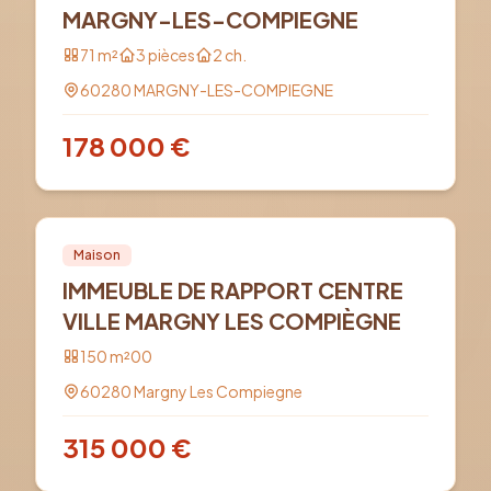
MARGNY-LES-COMPIEGNE
71
m²
3
pièces
2
ch.
60280
MARGNY-LES-COMPIEGNE
178 000
€
Vente
PRO
Maison
IMMEUBLE DE RAPPORT CENTRE
VILLE MARGNY LES COMPIÈGNE
150
m²
0
0
60280
Margny Les Compiegne
315 000
€