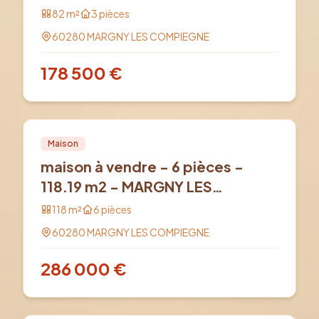
82
m²
3
pièces
60280
MARGNY LES COMPIEGNE
178 500
€
Vente
PRO
Maison
maison à vendre - 6 pièces -
118.19 m2 - MARGNY LES
COMPIEGNE
118
m²
6
pièces
60280
MARGNY LES COMPIEGNE
286 000
€