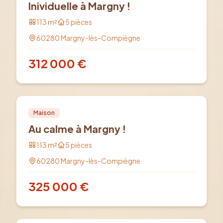
Inividuelle à Margny !
113
m²
5
pièces
60280
Margny-lès-Compiègne
312 000
€
Vente
PRO
Maison
Au calme à Margny !
113
m²
5
pièces
60280
Margny-lès-Compiègne
325 000
€