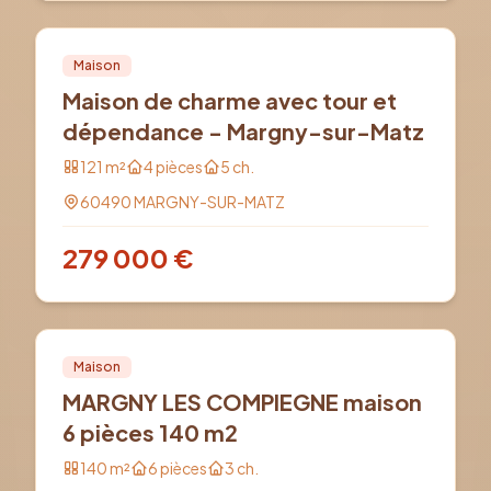
Vente
Maison
Maison de charme avec tour et
dépendance - Margny-sur-Matz
121
m²
4
pièces
5
ch.
60490
MARGNY-SUR-MATZ
279 000
€
Vente
PRO
Maison
MARGNY LES COMPIEGNE maison
6 pièces 140 m2
140
m²
6
pièces
3
ch.