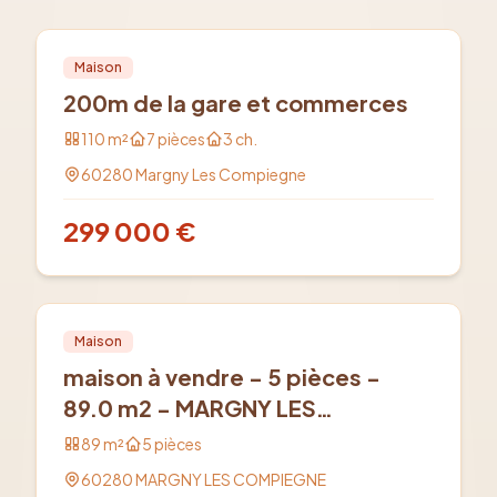
Vente
PRO
Maison
200m de la gare et commerces
110
m²
7
pièces
3
ch.
60280
Margny Les Compiegne
299 000
€
Vente
PRO
Maison
maison à vendre - 5 pièces -
89.0 m2 - MARGNY LES
COMPIEGNE
89
m²
5
pièces
60280
MARGNY LES COMPIEGNE