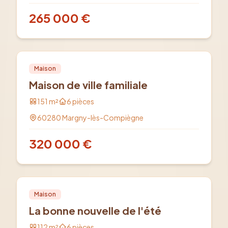
265 000
€
Vente
PRO
Maison
Maison de ville familiale
151
m²
6
pièces
60280
Margny-lès-Compiègne
320 000
€
Vente
PRO
Maison
La bonne nouvelle de l'été
112
m²
6
pièces