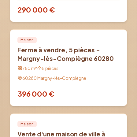
290 000
€
Vente
PRO
Maison
Ferme à vendre, 5 pièces -
Margny-lès-Compiègne 60280
750
m²
5
pièces
60280
Margny-lès-Compiègne
396 000
€
Vente
PRO
Maison
Vente d'une maison de ville à