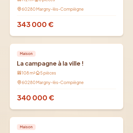
60280
Margny-lès-Compiègne
343 000
€
Vente
PRO
Maison
La campagne à la ville !
108
m²
5
pièces
60280
Margny-lès-Compiègne
340 000
€
Vente
PRO
Maison