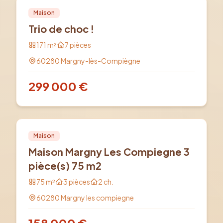
Vente
PRO
Maison
Trio de choc !
171
m²
7
pièces
60280
Margny-lès-Compiègne
299 000
€
Vente
PRO
Maison
Maison Margny Les Compiegne 3
pièce(s) 75 m2
75
m²
3
pièces
2
ch.
60280
Margny les compiegne