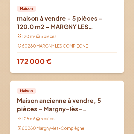
Vente
PRO
Maison
maison à vendre - 5 pièces -
120.0 m2 - MARGNY LES
COMPIEGNE
120
m²
5
pièces
60280
MARGNY LES COMPIEGNE
172 000
€
Vente
PRO
Maison
Maison ancienne à vendre, 5
pièces - Margny-lès-
Compiègne 60280
105
m²
5
pièces
60280
Margny-lès-Compiègne