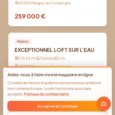
60280
Margny Les Compiegne
259 000
€
Vente
PRO
Maison
EXCEPTIONNEL LOFT SUR L'EAU
135.63
m²
5
pièces
3
ch.
60280
Margny Les Compiegne
Aidez-nous à faire vivre le magazine en ligne
263 750
€
Cookies de mesure d’audience anonyme pour améliorer
nos contenus locaux. Le site fonctionne aussi sans
accepter.
Politique de confidentialité
Accepter et continuer