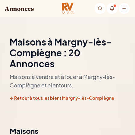
Aller au contenu principal
Annonces
Maisons à
Margny-lès-
Compiègne
:
20
Annonces
Maisons à vendre et à louer à
Margny-lès-
Compiègne
et alentours.
← Retour à tous les biens
Margny-lès-Compiègne
Maisons