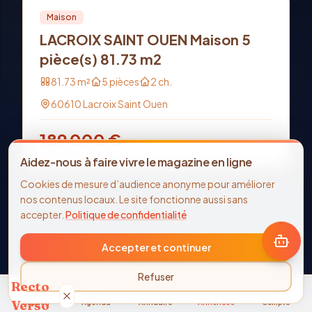
Vente
PRO
Maison
LACROIX SAINT OUEN Maison 5
pièce(s) 81.73 m2
81.73
m²
5
pièces
2
ch.
60610
Lacroix Saint Ouen
189 000
€
Aidez-nous à faire vivre le magazine en ligne
Cookies de mesure d’audience anonyme pour améliorer
nos contenus locaux. Le site fonctionne aussi sans
accepter.
Politique de confidentialité
Accepter et continuer
Refuser
Recto
Verso
Accueil
Agenda
Annuaire
Annonces
Compte