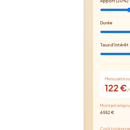
Apport (
20
%)
Durée
Taux d'intérêt
Mensualité e
122
€
/
Montant empru
6 552
€
Coût total proj