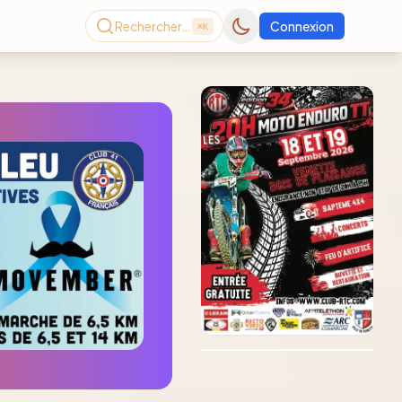
Rechercher…
Connexion
⌘K
Consultez le dernier
magazine en ligne
Août
2026