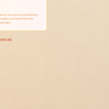
ative. Les taux et conditions
r selon votre profil et les
anciers.
nonces