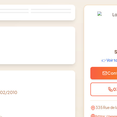
👉 Voir 
Cont
0
5/02/2010
335 Rue de l
https://www