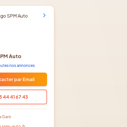
SPM Auto
toutes nos annonces
acter par Email
3 44 41 67 43
a Gare
.spm-auto.fr