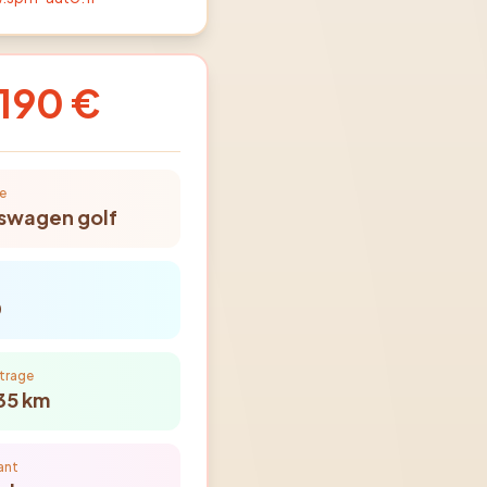
 190 €
e
kswagen
golf
0
trage
35
km
ant