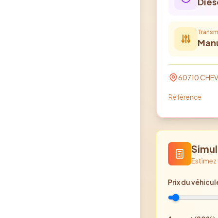
Dies
Transm
Manu
60710
CHEV
Référence
Simul
Estimez
Prix
du véhicul