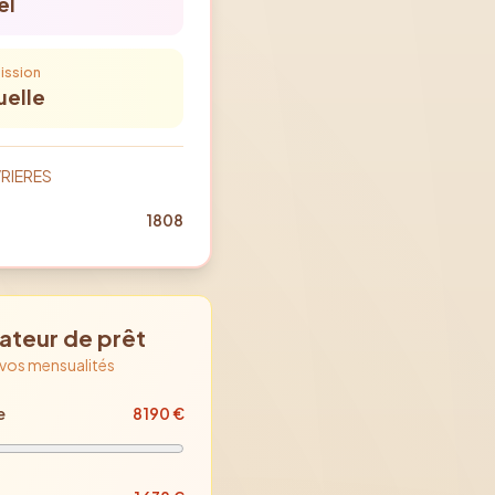
el
ission
elle
RIERES
1808
ateur de prêt
 vos mensualités
e
8 190
€