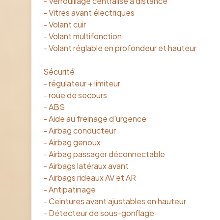
- Verrouillage centralisé à distance
- Vitres avant électriques
- Volant cuir
- Volant multifonction
- Volant réglable en profondeur et hauteur
Sécurité
- régulateur + limiteur
- roue de secours
- ABS
- Aide au freinage d'urgence
- Airbag conducteur
- Airbag genoux
- Airbag passager déconnectable
- Airbags latéraux avant
- Airbags rideaux AV et AR
- Antipatinage
- Ceintures avant ajustables en hauteur
- Détecteur de sous-gonflage