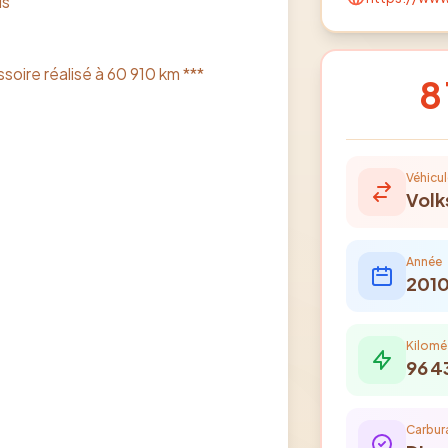
is
soire réalisé à 60 910 km ***
8
Véhicul
Vol
Année
201
Kilomé
96 4
Carbur