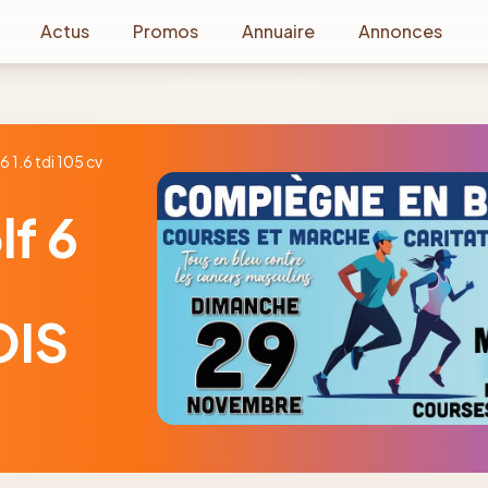
Actus
Promos
Annuaire
Annonces
 1.6 tdi 105 cv
f 6
OIS
1
/
9