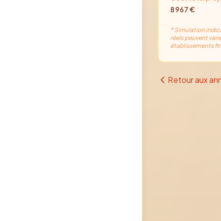
8 967
€
* Simulation indic
réels peuvent varie
établissements fin
Retour aux an