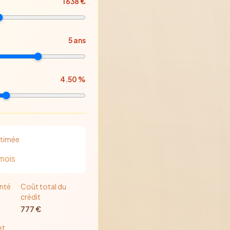
1 638
€
5
ans
4.50
%
stimée
mois
nté
Coût total du
crédit
777
€
et