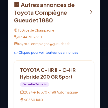
🏢 Autres annonces de
Toyota Compiègne
Gueudet 1880
150 rue de Champagne
03 44 90 37 60
toyota-compiegne@gueudet.fr
👉 Cliquez pour voir toutes nos annonces
Hybride
TOYOTA C-HR II - C-HR
Hybride 200 GR Sport
Garantie
36
mois
2024
16 370
km
Automatique
60880
JAUX