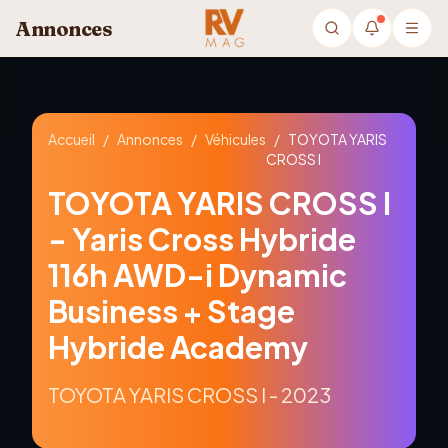
Aller au contenu principal
Annonces
Accueil
/
Annonces
/
Véhicules
/
TOYOTA YARIS
CROSS I
TOYOTA YARIS CROSS I
- Yaris Cross Hybride
116h AWD-i Dynamic
Business + Stage
Hybride Academy
TOYOTA YARIS CROSS I - 2023