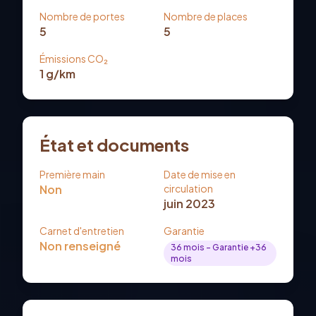
Nombre de portes
Nombre de places
5
5
Émissions CO₂
1
g/km
État et documents
Première main
Date de mise en
Non
circulation
juin 2023
Carnet d'entretien
Garantie
Non renseigné
36
mois
- Garantie +36
mois