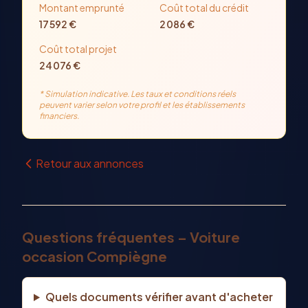
Montant emprunté
Coût total du crédit
17 592
€
2 086
€
Coût total projet
24 076
€
* Simulation indicative. Les taux et conditions réels
peuvent varier selon votre profil et les établissements
financiers.
Retour aux annonces
Questions fréquentes – Voiture
occasion Compiègne
Quels documents vérifier avant d'acheter