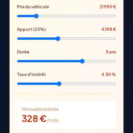
Prix
du véhicule
21 990
€
Apport (
20
%)
4 398
€
Durée
5
ans
Taux d'intérêt
4.50
%
Mensualité estimée
328
€
/mois