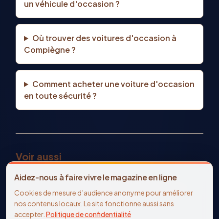
un véhicule d'occasion ?
Où trouver des voitures d'occasion à
Compiègne ?
Comment acheter une voiture d'occasion
en toute sécurité ?
Voir aussi
Tous les véhicules d'occasion
Aidez-nous à faire vivre le magazine en ligne
Voiture occasion Compiègne
TOYOTA
occasion
Cookies de mesure d’audience anonyme pour améliorer
Annonces immobilier Compiègne
nos contenus locaux. Le site fonctionne aussi sans
Offres d'emploi Compiègne
accepter.
Politique de confidentialité