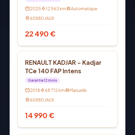
2025
12 563
km
Automatique
60880
JAUX
22 490
€
Essence
RENAULT KADJAR - Kadjar
TCe 140 FAP Intens
Garantie
12
mois
2018
68 712
km
Manuelle
60880
JAUX
14 990
€