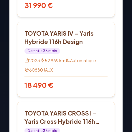
31 990
€
Hybride
TOYOTA YARIS IV - Yaris
Hybride 116h Design
Garantie
36
mois
2023
52 969
km
Automatique
60880
JAUX
18 490
€
Hybride
TOYOTA YARIS CROSS I -
Yaris Cross Hybride 116h
2WD Dynamic
Garantie
36
mois