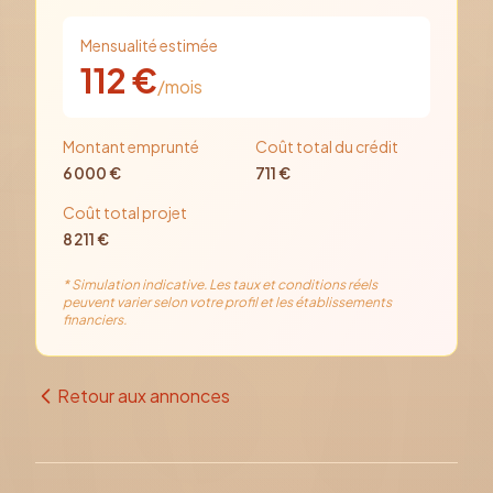
Mensualité estimée
112
€
/mois
Montant emprunté
Coût total du crédit
6 000
€
711
€
Coût total projet
8 211
€
* Simulation indicative. Les taux et conditions réels
peuvent varier selon votre profil et les établissements
financiers.
Retour aux annonces