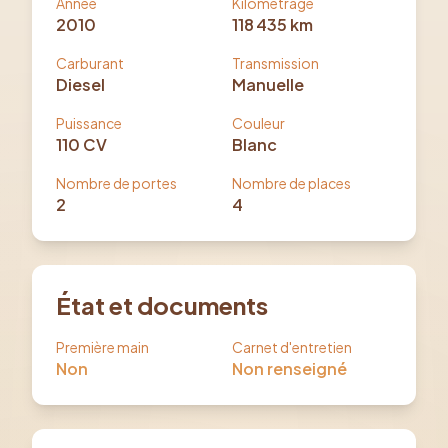
Année
Kilométrage
2010
118 435
km
Carburant
Transmission
Diesel
Manuelle
Puissance
Couleur
110
CV
Blanc
Nombre de portes
Nombre de places
2
4
État et documents
Première main
Carnet d'entretien
Non
Non renseigné