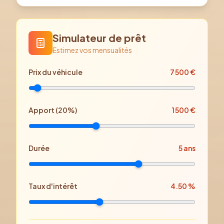
Simulateur de prêt
Estimez vos mensualités
Prix
du véhicule
7 500
€
Apport (
20
%)
1 500
€
Durée
5
ans
Taux d'intérêt
4.50
%