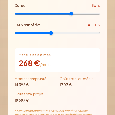
Durée
5
ans
Taux d'intérêt
4.50
%
Mensualité estimée
268
€
/mois
Montant emprunté
Coût total du crédit
14 392
€
1 707
€
Coût total projet
19 697
€
* Simulation indicative. Les taux et conditions réels
peuvent varier selon votre profil et les établissements