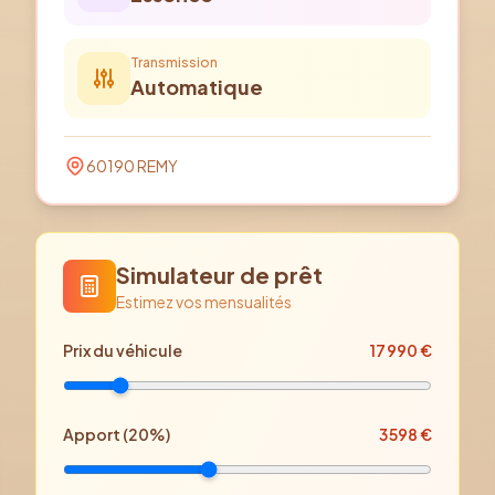
Transmission
Automatique
60190
REMY
Simulateur de prêt
Estimez vos mensualités
Prix
du véhicule
17 990
€
Apport (
20
%)
3 598
€