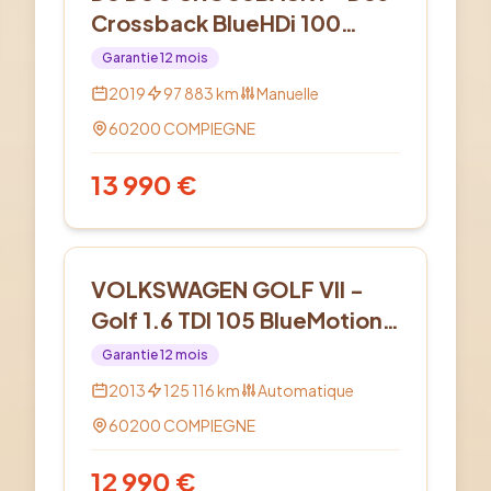
Crossback BlueHDi 100
BVM6 Chic
Garantie
12
mois
2019
97 883
km
Manuelle
60200
COMPIEGNE
13 990
€
Diesel
VOLKSWAGEN GOLF VII -
Golf 1.6 TDI 105 BlueMotion
Technology FAP Trendline
Garantie
12
mois
DSG7
2013
125 116
km
Automatique
60200
COMPIEGNE
12 990
€