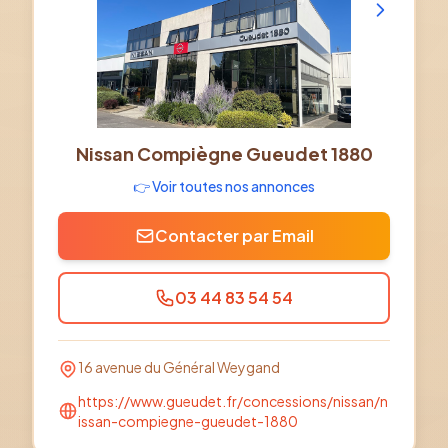
Nissan Compiègne Gueudet 1880
👉 Voir toutes nos annonces
Contacter par Email
03 44 83 54 54
16 avenue du Général Weygand
https://www.gueudet.fr/concessions/nissan/n
issan-compiegne-gueudet-1880