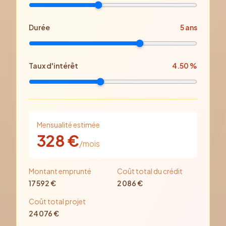
Durée
5
ans
Taux d'intérêt
4.50
%
Mensualité estimée
328
€
/mois
Montant emprunté
Coût total du crédit
17 592
€
2 086
€
Coût total projet
24 076
€