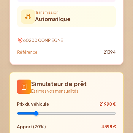
Transmission
Automatique
60200
COMPIEGNE
Référence
21394
Simulateur de prêt
Estimez vos mensualités
Prix
du véhicule
21 990
€
Apport (
20
%)
4 398
€