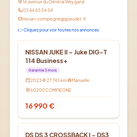
16 avenue du Général Weygand
03 44 83 54 54
nissan-compiegne@gueudet.fr
👉 Cliquez pour voir toutes nos annonces
Essence
NISSAN JUKE II - Juke DIG-T
114 Business+
Garantie
3
mois
2023
27 745
km
Manuelle
60200
COMPIEGNE
16 990
€
Diesel
DS DS 3 CROSSBACK I - DS3