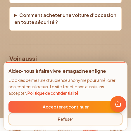
Comment acheter une voiture d'occasion
en toute sécurité ?
Voir aussi
Tous les véhicules d'occasion
Aidez-nous à faire vivre le magazine en ligne
Voiture occasion Compiègne
NISSAN
occasion
Cookies de mesure d’audience anonyme pour améliorer
Annonces immobilier Compiègne
nos contenus locaux. Le site fonctionne aussi sans
Offres d'emploi Compiègne
accepter.
Politique de confidentialité
Accepter et continuer
Refuser
Accueil
Agenda
Annuaire
Annonces
Compte