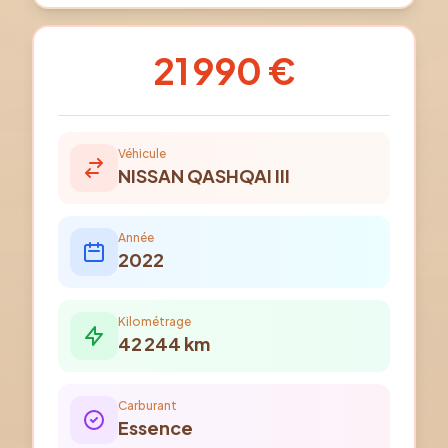
21 990 €
Véhicule
NISSAN
QASHQAI III
Année
2022
Kilométrage
42 244
km
Carburant
Essence