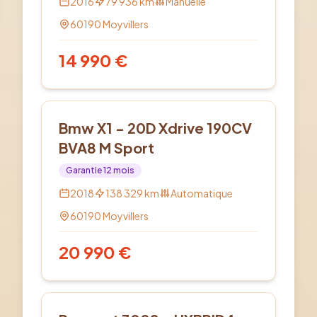
2016
79 936
km
Manuelle
60190
Moyvillers
14 990
€
Diesel
Bmw X1 - 20D Xdrive 190CV
BVA8 M Sport
Garantie
12
mois
2018
138 329
km
Automatique
60190
Moyvillers
20 990
€
Hybride