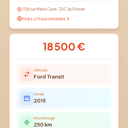
158 rue Marie Curie, ZAC du Poirier
https://fcautomobiles.fr
18 500 €
Véhicule
Ford
Transit
Année
2015
Kilométrage
250
km