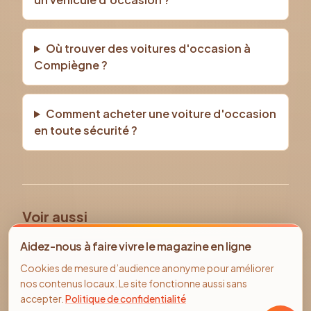
Où trouver des voitures d'occasion à
Compiègne ?
Comment acheter une voiture d'occasion
en toute sécurité ?
Voir aussi
Tous les véhicules d'occasion
Aidez-nous à faire vivre le magazine en ligne
Voiture occasion Compiègne
Ford
occasion
Cookies de mesure d’audience anonyme pour améliorer
Annonces immobilier Compiègne
nos contenus locaux. Le site fonctionne aussi sans
Offres d'emploi Compiègne
accepter.
Politique de confidentialité