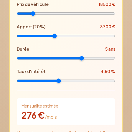
Prix
du véhicule
18 500
€
Apport (
20
%)
3 700
€
Durée
5
ans
Taux d'intérêt
4.50
%
Mensualité estimée
276
€
/mois