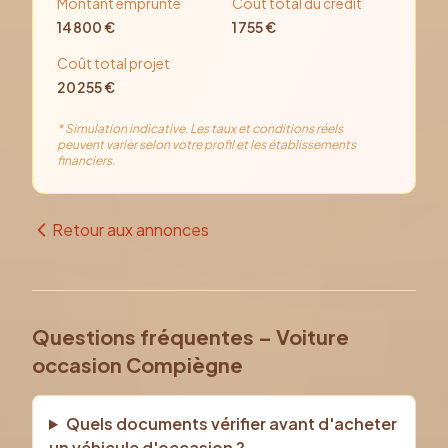
Montant emprunté
Coût total du crédit
14 800
€
1 755
€
Coût total projet
20 255
€
* Simulation indicative. Les taux et conditions réels
peuvent varier selon votre profil et les établissements
financiers.
Retour aux annonces
Questions fréquentes – Voiture
occasion Compiègne
Quels documents vérifier avant d'acheter
un véhicule d'occasion ?