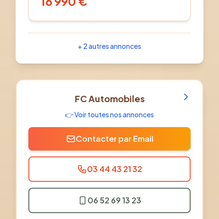
16 990
€
+
2
autres annonces
FC Automobiles
👉 Voir toutes nos annonces
Contacter par Email
03 44 43 21 32
06 52 69 13 23