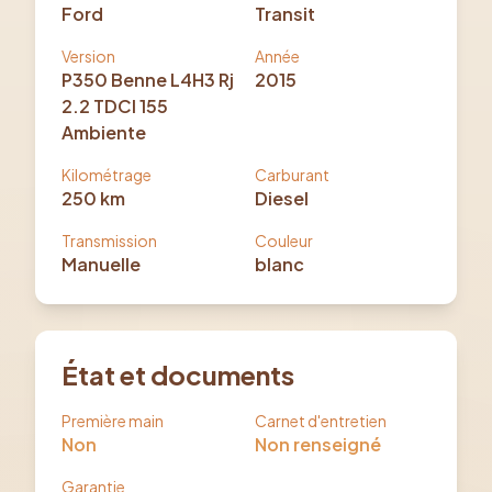
Ford
Transit
Version
Année
P350 Benne L4H3 Rj
2015
2.2 TDCI 155
Ambiente
Kilométrage
Carburant
250
km
Diesel
Transmission
Couleur
Manuelle
blanc
État et documents
Première main
Carnet d'entretien
Non
Non renseigné
Garantie