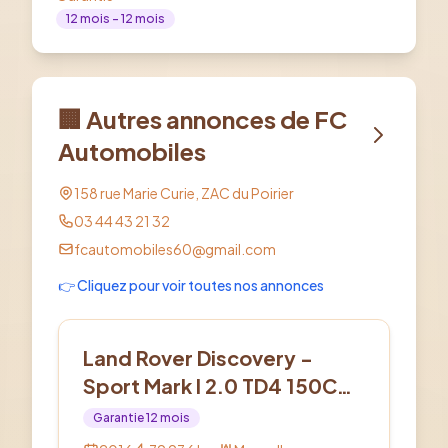
12
mois
- 12 mois
🏢 Autres annonces de
FC
Automobiles
158 rue Marie Curie, ZAC du Poirier
03 44 43 21 32
fcautomobiles60@gmail.com
👉 Cliquez pour voir toutes nos annonces
Diesel
Land Rover Discovery -
Sport Mark I 2.0 TD4 150CV
Pure
Garantie
12
mois