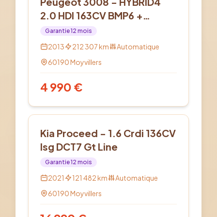
Peugeot 3008 - HYBRID4
2.0 HDI 163CV BMP6 +
Electric 37CV
Garantie
12
mois
2013
212 307
km
Automatique
60190
Moyvillers
4 990
€
Diesel
Kia Proceed - 1.6 Crdi 136CV
Isg DCT7 Gt Line
Garantie
12
mois
2021
121 482
km
Automatique
60190
Moyvillers