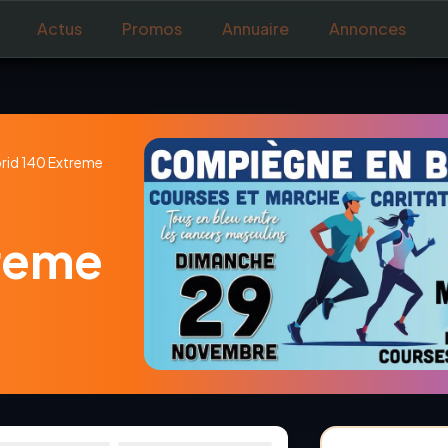
Actus
Promos
Annuaire
Annonces
rid 140 Extreme
treme
1
/
5