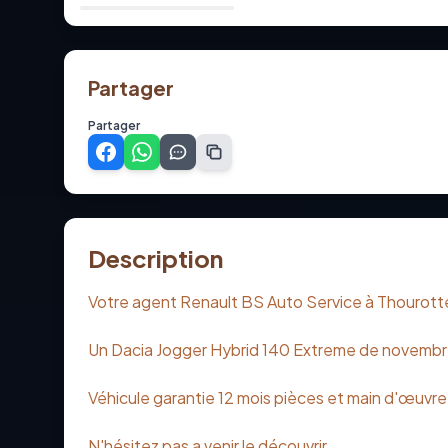
Partager
Partager
Description
Votre agent Renault BS Auto Service à Thourott
Un Dacia Jogger Hybrid 140 Extreme de novembr
Véhicule garantie 12 mois pièces et main d'œuvre
N'hésitez pas a venir le découvrir