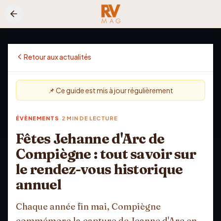
Aller au contenu principal
Retour aux actualités
📌 Ce guide est mis à jour régulièrement
·
ÉVÈNEMENTS
2
MIN DE LECTURE
Fêtes Jehanne d'Arc de
Compiègne : tout savoir sur
le rendez-vous historique
annuel
Chaque année fin mai, Compiègne
commémore la capture de Jeanne d'Arc en