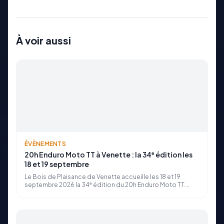
À voir aussi
ÉVÈNEMENTS
20h Enduro Moto TT à Venette : la 34ᵉ édition les
18 et 19 septembre
Le Bois de Plaisance de Venette accueille les 18 et 19
septembre 2026 la 34ᵉ édition du 20h Enduro Moto TT.
Course d'endurance non-stop, baptêmes 4x4, concerts
et feu d'artifice : le programme reste gratuit, organisé par le
club RTC (Rando Trail Compiégnois).